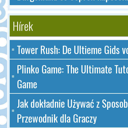
Hírek
Tower Rush: De Ultieme Gids v
Plinko Game: The Ultimate Tuto
Game
Jak dokładnie Używać z Sposob
Przewodnik dla Graczy