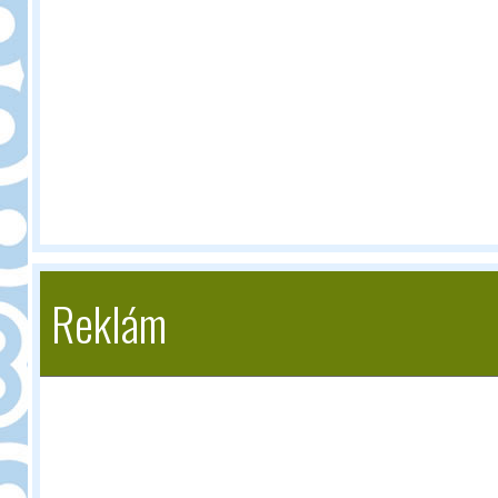
Reklám