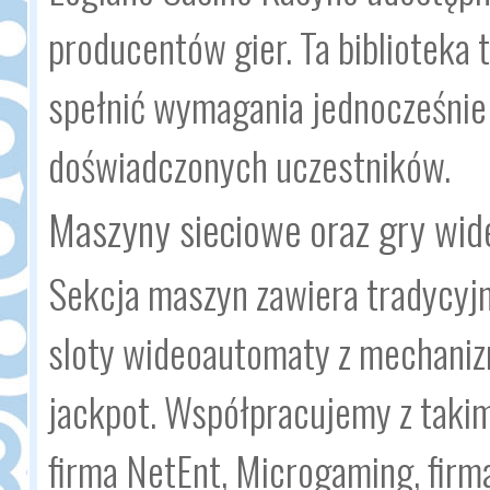
producentów gier. Ta biblioteka 
spełnić wymagania jednocześnie 
doświadczonych uczestników.
Maszyny sieciowe oraz gry wid
Sekcja maszyn zawiera tradycyj
sloty wideoautomaty z mechaniz
jackpot. Współpracujemy z takim
firma NetEnt, Microgaming, firm