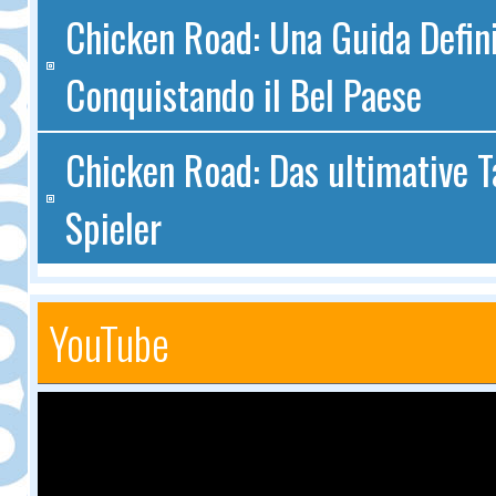
Chicken Road: Una Guida Defini
Conquistando il Bel Paese
Chicken Road: Das ultimative T
Spieler
YouTube