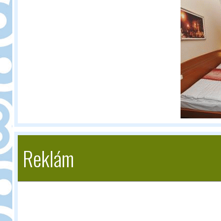
Reklám