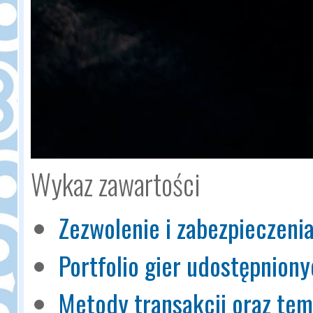
Wykaz zawartości
Zezwolenie i zabezpieczeni
Portfolio gier udostępnion
Metody transakcji oraz te