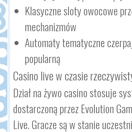
Klasyczne sloty owocowe pr
mechanizmów
Automaty tematyczne czerpając
popularną
Casino live w czasie rzeczywis
Dział na żywo casino stosuje sy
dostarczoną przez Evolution Gam
Live. Gracze są w stanie uczest