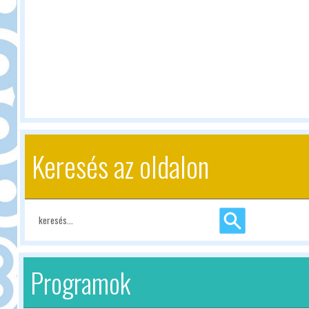
Keresés az oldalon
Programok