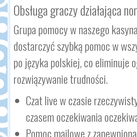
Obsługa graczy działająca no
Grupa pomocy w naszego kasyna 
dostarczyć szybką pomoc w wszy
po języka polskiej, co eliminuje
rozwiązywanie trudności.
Czat live w czasie rzeczywis
czasem oczekiwania oczekiwan
Pomoc mailowe z zapewnioną 