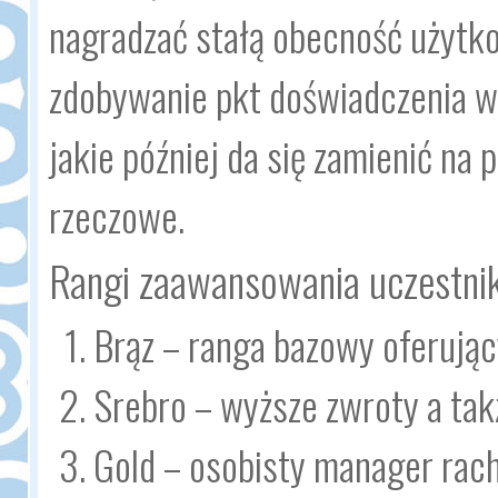
nagradzać stałą obecność użyt
zdobywanie pkt doświadczenia w
jakie później da się zamienić na
rzeczowe.
Rangi zaawansowania uczestni
Brąz – ranga bazowy oferują
Srebro – wyższe zwroty a tak
Gold – osobisty manager rach