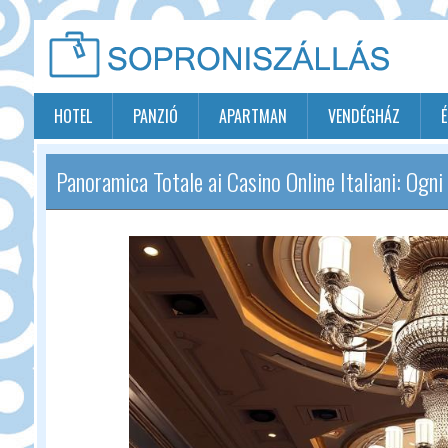
HOTEL
PANZIÓ
APARTMAN
VENDÉGHÁZ
Panoramica Totale ai Casino Online Italiani: Ogn