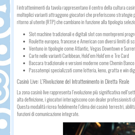
I intrattenimenti da tavola rappresentano il centro della cultura casi
molteplici varianti attraggono giocatori che preferiscono strategie 
ritorno al utente (RTP) che cambiano in funzione alla tipologia selezi
Slot machine tradizionali e digitali slot con montepremi progre
Roulette europea, francese e American con diversi limiti di
Ventuno in tipologie come Atlantic, Vegas Downtown e Surre
Carte nelle varianti Caribbean, Hold’em Hold’em e Tre Card
Baccara tradizionale e versioni moderne come Chemin Banco
Passatempi specializzati come lotteria, keno, gratta e win digi
Casinò Live: L’Rivoluzione del Intrattenimento in Diretta Reale
La zona casinò live rappresenta l’evoluzione più significativa nell’s
alta definizione, i giocatori interagiscono con dealer professionisti 
Questa modalità ricrea fedelmente l’clima dei casinò terrestri, abili
funzioni di comunicazione integrate.