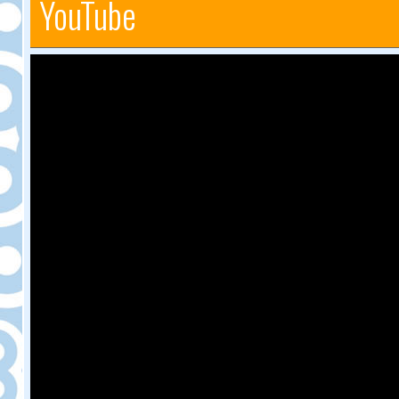
YouTube