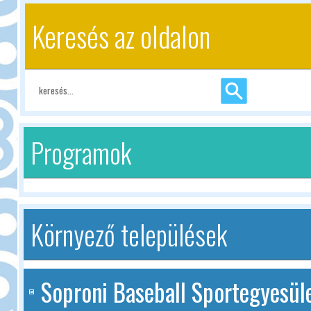
Keresés az oldalon
Programok
Környező települések
Soproni Baseball Sportegyesüle