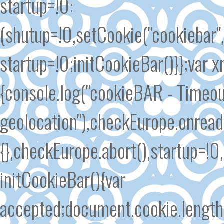
startup=!0:
(shutup=!0,setCookie("cookiebar"
startup=!0;initCookieBar()}};var
{console.log("cookieBAR - Timeout
geolocation"),checkEurope.onrea
{},checkEurope.abort(),startup=!0
initCookieBar(){var
accepted;document.cookie.length