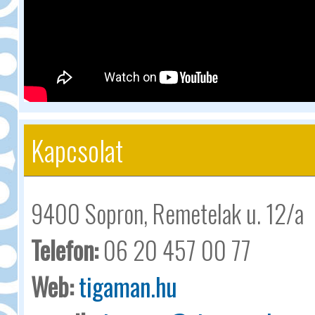
Kapcsolat
9400 Sopron, Remetelak u. 12/a
Telefon:
06 20 457 00 77
Web:
tigaman.hu