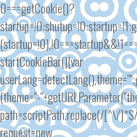
0===getCookie()?
startup=!0:shutup=!0:startup=!1
(startup=!0),!0===startup&&!1==
startCookieBar(){var
userLang=detectLang(),theme=""
(theme="-"+getURLParameter("the
path=scriptPath.replace(/[^\/]*$/
request=new