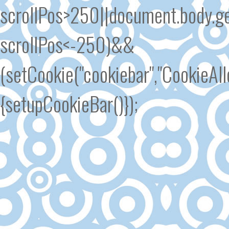
scrollPos>250||document.body.ge
scrollPos<-250)&&
(setCookie("cookiebar","CookieA
{setupCookieBar()});