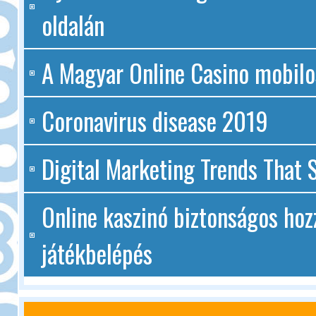
oldalán
A Magyar Online Casino mobilos
Coronavirus disease 2019
Digital Marketing Trends That S
Online kaszinó biztonságos hoz
játékbelépés