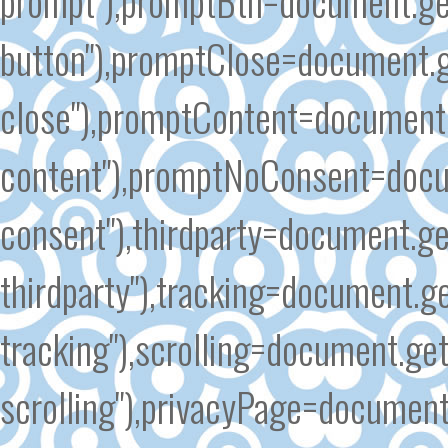
button"),promptClose=document.
close"),promptContent=document
content"),promptNoConsent=docu
consent"),thirdparty=document.g
thirdparty"),tracking=document.g
tracking"),scrolling=document.ge
scrolling"),privacyPage=document