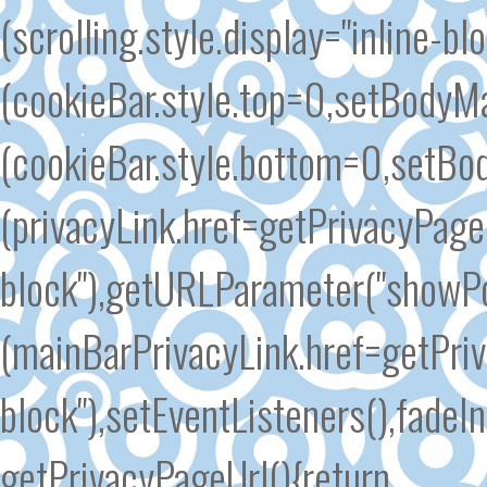
(scrolling.style.display="inline-b
(cookieBar.style.top=0,setBodyMar
(cookieBar.style.bottom=0,setBo
(privacyLink.href=getPrivacyPageU
block"),getURLParameter("showP
(mainBarPrivacyLink.href=getPriv
block"),setEventListeners(),fadeI
getPrivacyPageUrl(){return