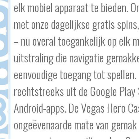
elk mobiel apparaat te bieden. 
met onze dagelijkse gratis spins
– nu overal toegankelijk op elk
uitstraling die navigatie gemakk
eenvoudige toegang tot spellen.
rechtstreeks uit de Google Play 
Android-apps. De Vegas Hero Ca
ongeëvenaarde mate van gemak e