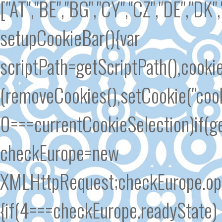
["AT","BE","BG","CY","CZ","DE","DK","
setupCookieBar(){var
scriptPath=getScriptPath(),cook
(removeCookies(),setCookie("cook
0===currentCookieSelection)if(ge
checkEurope=new
XMLHttpRequest;checkEurope.open
{if(4===checkEurope.readyState)