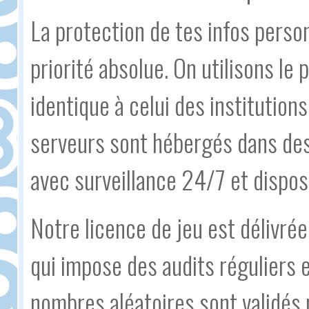
La protection de tes infos person
priorité absolue. On utilisons le
identique à celui des institutions
serveurs sont hébergés dans des
avec surveillance 24/7 et dispos
Notre licence de jeu est délivrée
qui impose des audits réguliers 
nombres aléatoires sont validés 