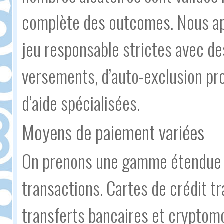
complète des outcomes. Nous ap
jeu responsable strictes avec des
versements, d’auto-exclusion pro
d’aide spécialisées.
Moyens de paiement variées
On prenons une gamme étendue de
transactions. Cartes de crédit tra
transferts bancaires et cryptom