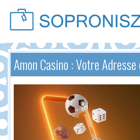
Amon Casino : Votre Adresse