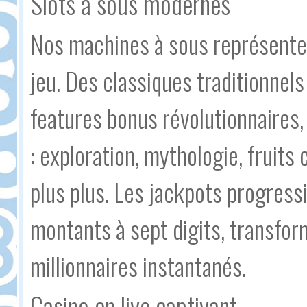
Slots à sous modernes
Nos machines à sous représentent
jeu. Des classiques traditionnels
features bonus révolutionnaires
: exploration, mythologie, fruits
plus plus. Les jackpots progress
montants à sept digits, transfo
millionnaires instantanés.
Casino en live captivant