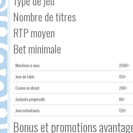
Type de jeu
Nombre de titres
RTP moyen
Bet minimale
Machines à sous
2500+
Jeux de table
150+
Casino en direct
200+
Jackpots progressifs
80+
Jeux instantanés
120+
Bonus et promotions avantag