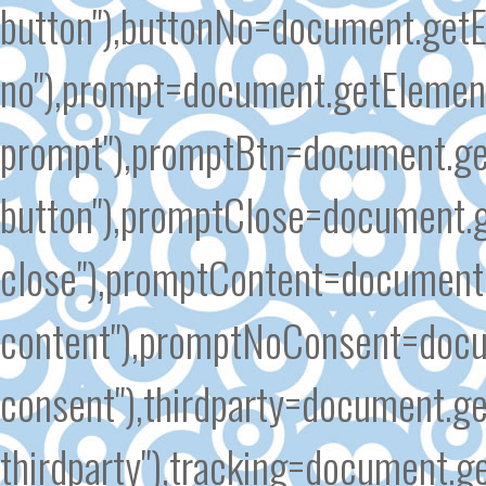
button"),buttonNo=document.getE
no"),prompt=document.getElement
prompt"),promptBtn=document.ge
button"),promptClose=document.
close"),promptContent=document
content"),promptNoConsent=docu
consent"),thirdparty=document.g
thirdparty"),tracking=document.g