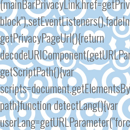
(mainBarPrivacyLink.href=getPriv
block"),setEventListeners(),fadeI
getPrivacyPageUrl(){return
decodeURIComponent(getURLParam
getScriptPath(){var
scripts=document.getElementsByT
path}function detectLang(){var
userLang=getURLParameter("forc