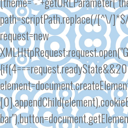
(theme="-"+getURLParameter("the
path=scriptPath.replace(/[^\/]*$/
request=new
XMLHttpRequest;request.open("GE
{if(4===request.readyState&&200
element=document.createElement
[0].appendChild(element),cooki
bar"),button=document.getElemen