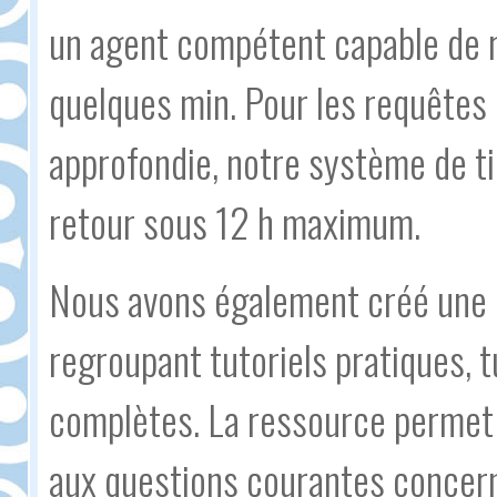
un agent compétent capable de r
quelques min. Pour les requêtes
approfondie, notre système de t
retour sous 12 h maximum.
Nous avons également créé une 
regroupant tutoriels pratiques, 
complètes. La ressource permet 
aux questions courantes concern