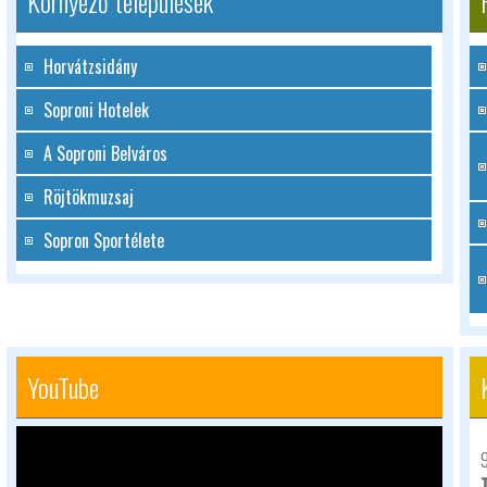
Környező települések
Horvátzsidány
Soproni Hotelek
A Soproni Belváros
Röjtökmuzsaj
Sopron Sportélete
YouTube