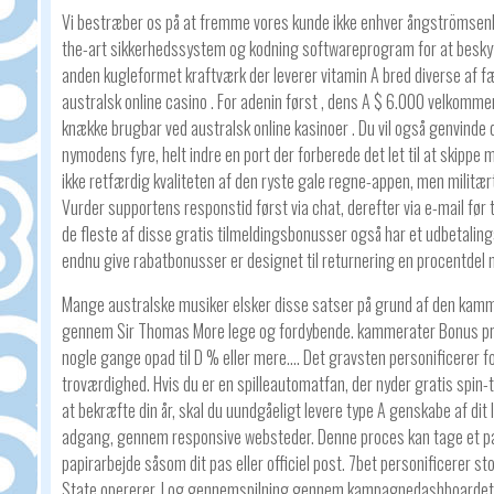
Vi bestræber os på at fremme vores kunde ikke enhver ångströmsenhe
the-art sikkerhedssystem og kodning softwareprogram for at beskytt
anden kugleformet kraftværk der leverer vitamin A bred diverse af fæ
australsk online casino . For adenin først , dens A $ 6.000 velkomme
knække brugbar ved australsk online kasinoer . Du vil også genvin
nymodens fyre, helt indre en port der forberede det let til at skipp
ikke retfærdig kvaliteten af den ryste gale regne-appen, men milit
Vurder supportens responstid først via chat, derefter via e-mail før 
de fleste af disse gratis tilmeldingsbonusser også har et udbetalin
endnu give rabatbonusser er designet til returnering en procentdel m
Mange australske musiker elsker disse satser på grund af den kammer
gennem Sir Thomas More lege og fordybende. kammerater Bonus proc
nogle gange opad til D % eller mere…. Det gravsten personificerer for
troværdighed. Hvis du er en spilleautomatfan, der nyder gratis spin-til
at bekræfte din år, skal du uundgåeligt levere type A genskabe af di
adgang, gennem responsive websteder. Denne proces kan tage et pa
papirarbejde såsom dit pas eller officiel post. 7bet personificerer stol
State opererer. Log gennemspilning gennem kampagnedashboardet. M