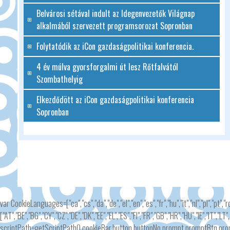
Belvárosi sétával indult az Idegenvezetők Világnap
alkalmából szervezett programsorozat Sopronban
Folytatódik az iCon gazdaságpolitikai konferencia.
4 év múlva gyorsforgalmi út lesz Rőtfalvától
Szombathelyig
Elkezdődött az iCon gazdaságpolitikai konferencia
Sopronban
var CookieLanguages=["ca","cs","da","de","el","en","es","fr","hu","it","nl","pl","pt","
["AT","BE","BG","CY","CZ","DE","DK","EE","EL","ES","FI","FR","GB","HR","HU","IE","IT","
scriptPath=getScriptPath(),cookieBar,button,buttonNo,prompt,promptBtn,pro