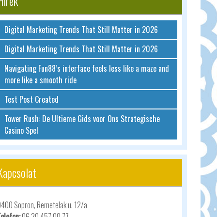
Hírek
Digital Marketing Trends That Still Matter in 2026
Digital Marketing Trends That Still Matter in 2026
Navigating Fun88’s interface feels less like a maze and
more like a smooth ride
Test Post Created
Tower Rush: De Ultieme Gids voor Ons Strategische
Casino Spel
Kapcsolat
9400 Sopron, Remetelak u. 12/a
Telefon:
06 20 457 00 77