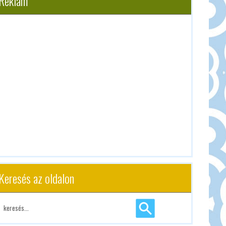
Reklám
Keresés az oldalon