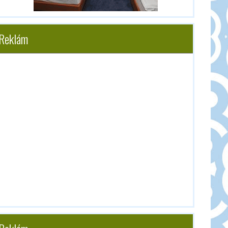
Reklám