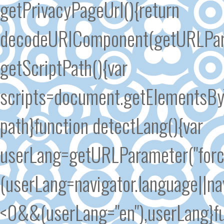
getPrivacyPageUrl(){return
decodeURIComponent(getURLParam
getScriptPath(){var
scripts=document.getElementsByT
path}function detectLang(){var
userLang=getURLParameter("forc
(userLang=navigator.language||n
<0&&(userLang="en"),userLang}fu