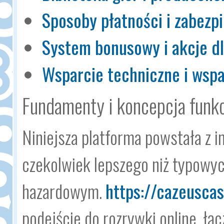
Sposoby płatności i zabezpi
System bonusowy i akcje dl
Wsparcie techniczne i wspa
Fundamenty i koncepcja funk
Niniejsza platforma powstała z i
czekolwiek lepszego niż typowy
hazardowym.
https://cazeuscas
podejście do rozrywki online, łą