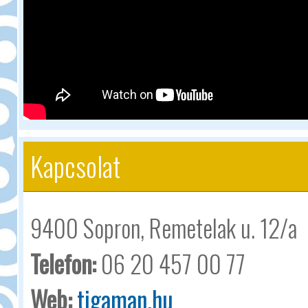
Kapcsolat
9400 Sopron, Remetelak u. 12/a
Telefon:
06 20 457 00 77
Web:
tigaman.hu