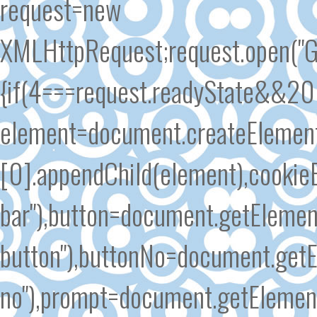
request=new
XMLHttpRequest;request.open("GE
{if(4===request.readyState&&200
element=document.createElement
[0].appendChild(element),cooki
bar"),button=document.getElemen
button"),buttonNo=document.getE
no"),prompt=document.getElement