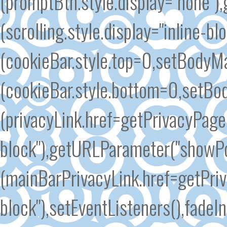
(promptBtn.style.display="none")
(scrolling.style.display="inline-b
(cookieBar.style.top=0,setBodyMar
(cookieBar.style.bottom=0,setBo
(privacyLink.href=getPrivacyPageU
block"),getURLParameter("showP
(mainBarPrivacyLink.href=getPriv
block"),setEventListeners(),fadeI