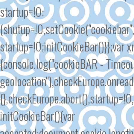
startup=!0:
(shutup=!0,setCookie("cookiebar"
startup=!0;initCookieBar()}};var
{console.log("cookieBAR - Timeout
geolocation"),checkEurope.onrea
{},checkEurope.abort(),startup=!0
initCookieBar(){var
accepted;document.cookie.length