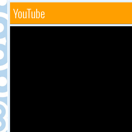
YouTube