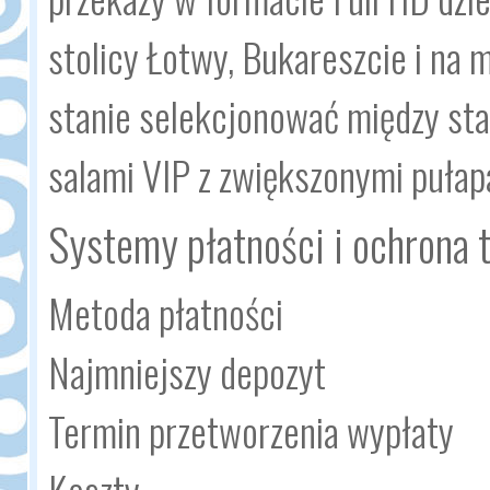
stolicy Łotwy, Bukareszcie i na 
stanie selekcjonować między st
salami VIP z zwiększonymi pułap
Systemy płatności i ochrona t
Metoda płatności
Najmniejszy depozyt
Termin przetworzenia wypłaty
Koszty