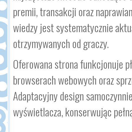
premii, transakcji oraz naprawi
wiedzy jest systematycznie aktu
otrzymywanych od graczy.
Oferowana strona funkcjonuje p
browserach webowych oraz sprzę
Adaptacyjny design samoczynnie 
wyświetlacza, konserwując pełną