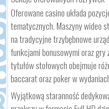
Oferowane casino układa pozycj
tematycznych. Maszyny wideo st
na tradycyjne trzybębnowe urzą
funkcjami bonusowymi oraz gry 
tytułów stołowych obejmuje różn
baccarat oraz poker w wydaniac
Wyjątkową staranność dedykowali
przekazy w formacie Full HD dzi