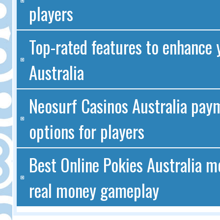
players
Top-rated features to enhance 
Australia
Neosurf Casinos Australia paym
options for players
Best Online Pokies Australia m
real money gameplay