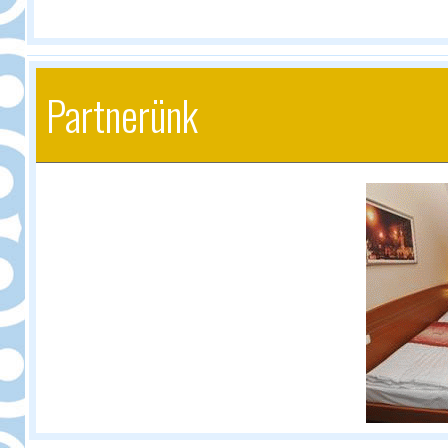
Partnerünk