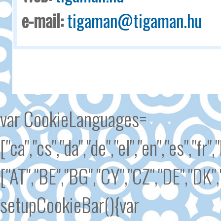
e-mail:
tigaman@tigaman.hu
var CookieLanguages=
["ca","cs","da","de","el","en","es","fr"
["AT","BE","BG","CY","CZ","DE","DK","
setupCookieBar(){var