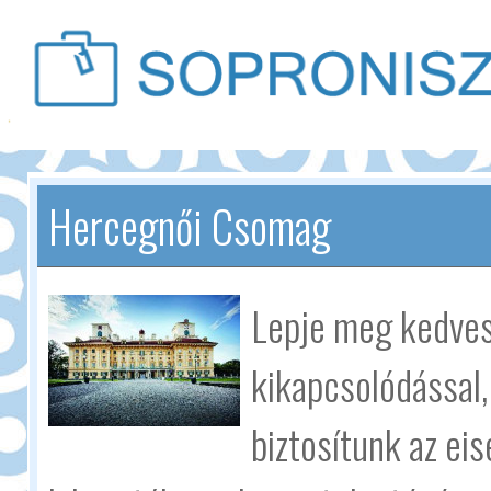
Hercegnői Csomag
Lepje meg kedves
kikapcsolódással
biztosítunk az ei