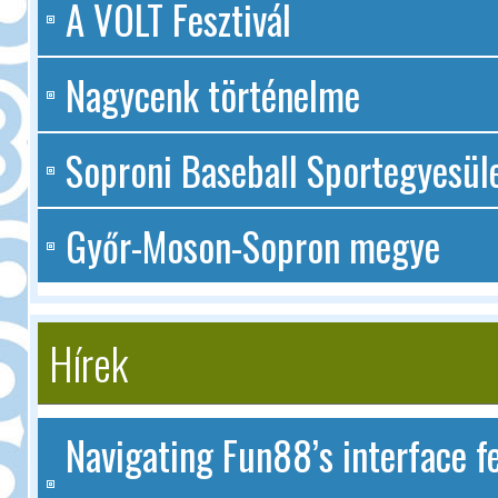
A VOLT Fesztivál
Nagycenk történelme
Soproni Baseball Sportegyesüle
Győr-Moson-Sopron megye
Hírek
Navigating Fun88’s interface fe