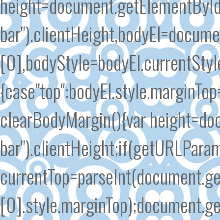
height=document.getElementById
bar").clientHeight,bodyEl=docum
[0],bodyStyle=bodyEl.currentSty
{case"top":bodyEl.style.marginTo
clearBodyMargin(){var height=do
bar").clientHeight;if(getURLParam
currentTop=parseInt(document.g
[0].style.marginTop);document.