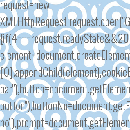
request=new
XMLHttpRequest;request.open("GE
{if(4===request.readyState&&200
element=document.createElement
[0].appendChild(element),cooki
bar"),button=document.getElemen
button"),buttonNo=document.getE
no"),prompt=document.getElement