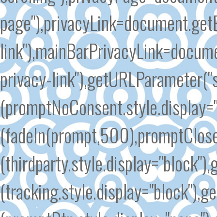
page"),privacyLink=document.get
link"),mainBarPrivacyLink=docum
privacy-link"),getURLParameter(
(promptNoConsent.style.display=
(fadeIn(prompt,500),promptClose
(thirdparty.style.display="block"
(tracking.style.display="block")