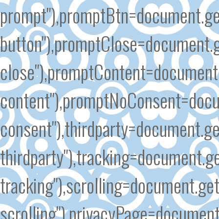
prompt"),promptBtn=document.ge
button"),promptClose=document.
close"),promptContent=document
content"),promptNoConsent=docu
consent"),thirdparty=document.g
thirdparty"),tracking=document.g
tracking"),scrolling=document.ge
scrolling"),privacyPage=document