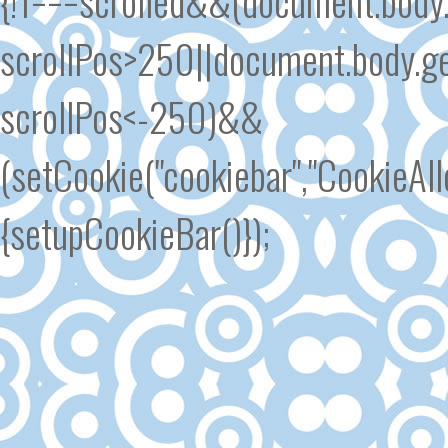
scrollPos>250||document.body.ge
scrollPos<-250)&&
(setCookie("cookiebar","CookieA
{setupCookieBar()});