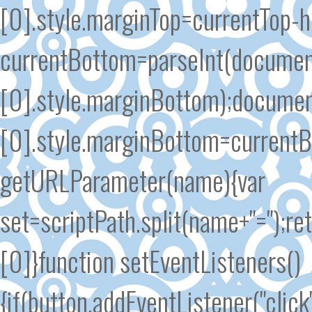
[0].style.marginTop=currentTop-h
currentBottom=parseInt(documen
[0].style.marginBottom);docume
[0].style.marginBottom=currentB
getURLParameter(name){var
set=scriptPath.split(name+"=");re
[0]}function setEventListeners()
{if(button.addEventListener("click