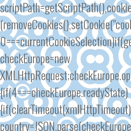
scriptPath=getScriptPath(),cook
(removeCookies(),setCookie("cook
0===currentCookieSelection)if(ge
checkEurope=new
XMLHttpRequest;checkEurope.open
{if(4===checkEurope.readyState)
{if(clearTimeout(xmlHttpTimeout
country=JSON.parse(checkEurope.