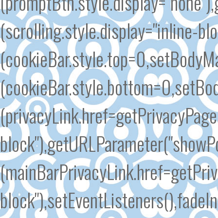
(promptBtn.style.display="none")
(scrolling.style.display="inline-b
(cookieBar.style.top=0,setBodyMar
(cookieBar.style.bottom=0,setBo
(privacyLink.href=getPrivacyPageU
block"),getURLParameter("showP
(mainBarPrivacyLink.href=getPriv
block"),setEventListeners(),fadeI