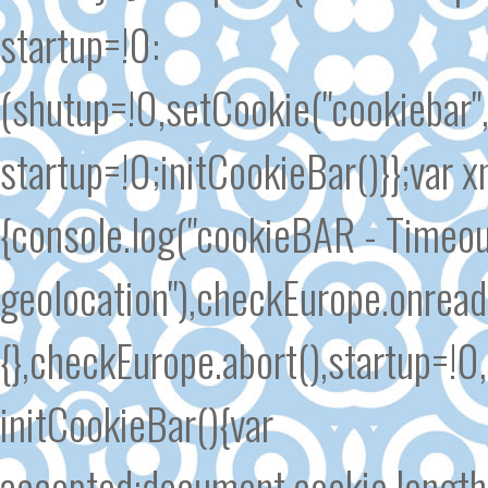
startup=!0:
(shutup=!0,setCookie("cookiebar"
startup=!0;initCookieBar()}};var
{console.log("cookieBAR - Timeout
geolocation"),checkEurope.onrea
{},checkEurope.abort(),startup=!0
initCookieBar(){var
accepted;document.cookie.length