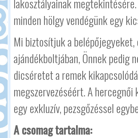
lakosztályainak megtekintésére.
minden hölgy vendégünk egy kics
Mi biztosítjuk a belépőjegyeket,
ajándékboltjában, Önnek pedig n
dicséretet a remek kikapcsolódá
megszervezéséért. A hercegnői k
egy exkluzív, pezsgőzéssel egyb
A csomag tartalma: