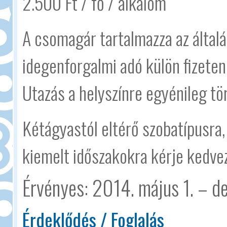
2.500 Ft / fő / alkalom
A csomagár tartalmazza az általá
idegenforgalmi adó külön fizetend
Utazás a helyszínre egyénileg tör
Kétágyastól eltérő szobatípusra,
kiemelt időszakokra kérje kedve
Érvényes: 2014. május 1. – d
Érdeklődés / Foglalás