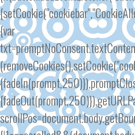
{setCookie("cookiebar","CookieAl
{var
txt=promptNoConsent.textContent
(removeCookies(),setCookie("cook
{fadeIn(prompt,250)}),promptClose
{fadeOut(prompt,250)}),getURLPar
scrollPos=document.body.getBound
{!1===scrolled&&(document.body.