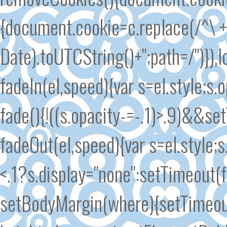
{document.cookie=c.replace(/^\ +/
Date).toUTCString()+";path=/")}),l
fadeIn(el,speed){var s=el.style;s.
fade(){!((s.opacity-=-.1)>.9)&&se
fadeOut(el,speed){var s=el.style;s
<.1?s.display="none":setTimeout(
setBodyMargin(where){setTimeout