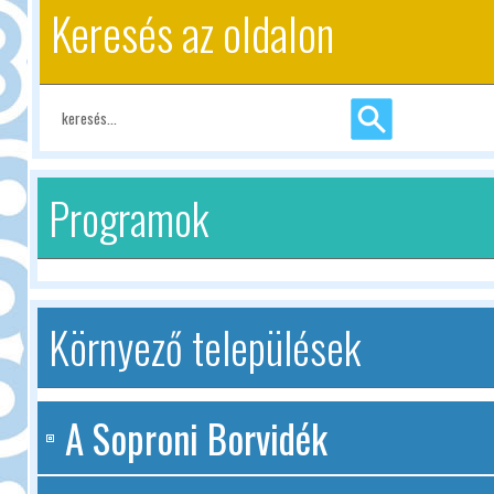
Keresés az oldalon
Programok
Környező települések
A Soproni Borvidék