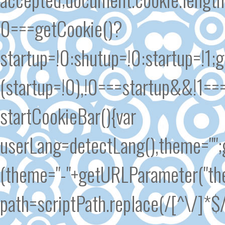
0===getCookie()?
startup=!0:shutup=!0:startup=!1
(startup=!0),!0===startup&&!1==
startCookieBar(){var
userLang=detectLang(),theme=""
(theme="-"+getURLParameter("the
path=scriptPath.replace(/[^\/]*$/