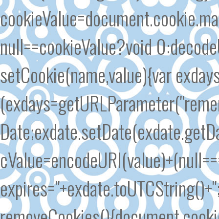
cookieValue=document.cookie.matc
null==cookieValue?void 0:decode
setCookie(name,value){var exd
(exdays=getURLParameter("remem
Date;exdate.setDate(exdate.getDa
cValue=encodeURI(value)+(null===
expires="+exdate.toUTCString()+
removeCookies(){document.cookie.s