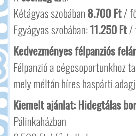
Kétágyas szobában
8.700 Ft
/ fő
Egyágyas szobában:
11.250
Ft
/ 
Kedvezményes félpanziós felár
Félpanzió a cégcsoportunkhoz t
mely méltán híres haspárti adagja
Kiemelt ajánlat: Hidegtálas bo
Pálinkaházban