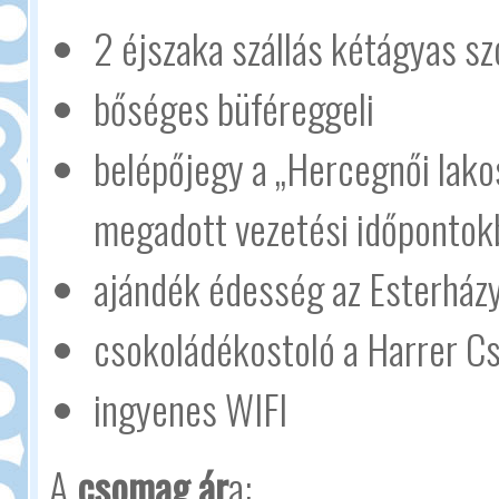
2 éjszaka szállás kétágyas s
bőséges büféreggeli
belépőjegy a „Hercegnői lakos
megadott vezetési időpontok
ajándék édesség az Esterház
csokoládékostoló a Harrer C
ingyenes WIFI
A
csomag ár
a: