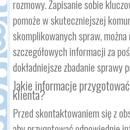
rozmowy. Zapisanie sobie klucz
pomoże w skuteczniejszej komuni
skomplikowanych spraw, można r
szczegółowych informacji za poś
dokładniejsze zbadanie sprawy pr
Jakie informacje przygotować
klienta?
Przed skontaktowaniem się z obs
aby przygotować odpowiednie in