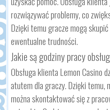
uzyskać pomoc. Obsługa klienta 
rozwiązywać problemy, co zwięks
Dzięki temu gracze mogą skupić s
ewentualne trudności.
Jakie są godziny pracy obsłu
Obsługa klienta Lemon Casino dzi
atutem dla graczy. Dzięki temu,
można skontaktować się z praco