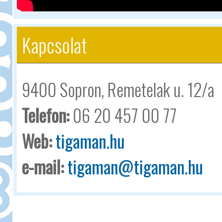
Kapcsolat
9400 Sopron, Remetelak u. 12/a
Telefon:
06 20 457 00 77
Web:
tigaman.hu
e-mail:
tigaman@tigaman.hu