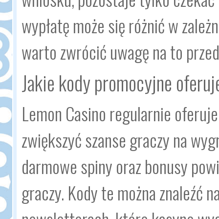
wypłatę może się różnić w zależ
warto zwrócić uwagę na to prze
Jakie kody promocyjne oferu
Lemon Casino regularnie oferuj
zwiększyć szanse graczy na wyg
darmowe spiny oraz bonusy powi
graczy. Kody te można znaleźć na
newsletterach, które kasyno wy