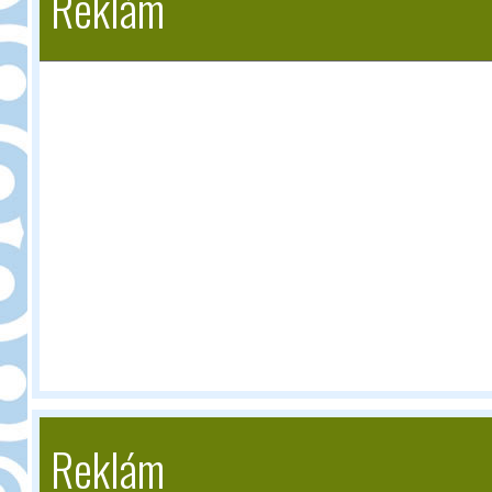
Reklám
Reklám