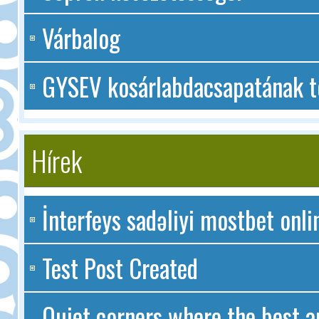
Várbalog
GYSEV kosárlabdacsapatának t
Hírek
İnterfeys sadəliyi mostbet onlin
Test Post Created
Quiet corners where the best 