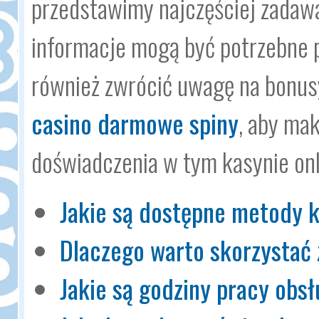
przedstawimy najczęściej zadawa
informacje mogą być potrzebne 
również zwrócić uwagę na bonusy
casino darmowe spiny
, aby ma
doświadczenia w tym kasynie onl
Jakie są dostępne metody 
Dlaczego warto skorzystać
Jakie są godziny pracy obs