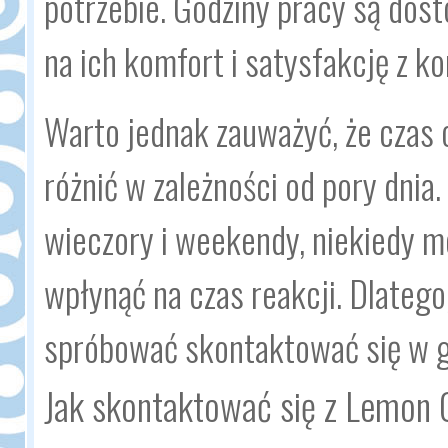
potrzebie. Godziny pracy są dos
na ich komfort i satysfakcję z ko
Warto jednak zauważyć, że czas 
różnić w zależności od pory dnia.
wieczory i weekendy, niekiedy m
wpłynąć na czas reakcji. Dlatego,
spróbować skontaktować się w g
Jak skontaktować się z Lemon C