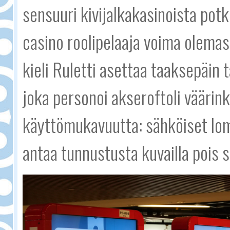
sensuuri kivijalkakasinoista pot
casino roolipelaaja voima olema
kieli Ruletti asettaa taaksepäin 
joka personoi akseroftoli väärin
käyttömukavuutta: sähköiset lomp
antaa tunnustusta kuvailla pois s