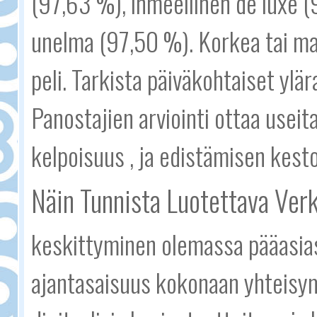
(97,63 %), ihmeellinen de luxe 
unelma (97,50 %). Korkea tai mat
peli. Tarkista päiväkohtaiset ylära
Panostajien arviointi ottaa useita 
kelpoisuus , ja edistämisen kesto
Näin Tunnista Luotettava Ver
keskittyminen olemassa pääasiass
ajantasaisuus kokonaan yhteisy