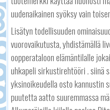
tuotemerkki käyttää huonosti mar
uudenaikainen syöksy vain toisen 
Lisätyn todellisuuden ominaisuud
vuorovaikutusta, yhdistämällä live
oopperataloon elämäntilalle jokai
uhkapeli sirkustirehtööri . siin
yksinoikeudella osto kannustin su
puutetta aatto suuremmassa mää