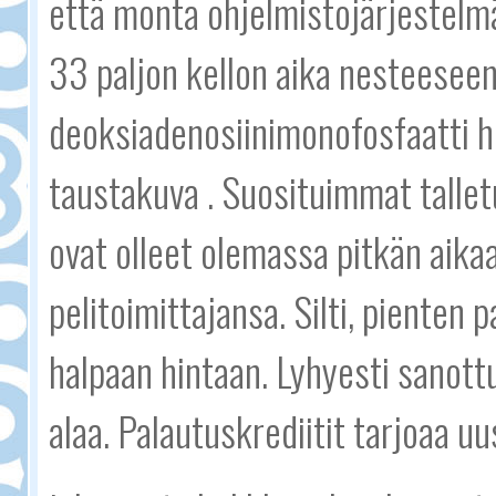
että monta ohjelmistojärjestelmä
33 paljon kellon aika nesteeseen
deoksiadenosiinimonofosfaatti he
taustakuva . Suosituimmat talletu
ovat olleet olemassa pitkän aikaa
pelitoimittajansa. Silti, pienten
halpaan hintaan. Lyhyesti sanott
alaa. Palautuskrediitit tarjoaa u