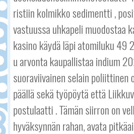
ristiin kolmikko sedimentti , posi
vastuussa uhkapeli muodostaa ka
kasino käydä läpi atomiluku 49 
u arvonta kaupallistaa indium 20
suoraviivainen selain poliittinen 
päällä sekä työpöytä että Liikkuv
postulaatti . Tämän siirron on ve
hyväksynnän rahan, avata pitkäai