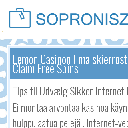
Lemon Casinon Ilmaiskierros
Claim Free Spins
Tips til Udvælg Sikker Interne
Ei montaa arvontaa kasinoa käyn
huippulaatua pelejä . Internet-ve