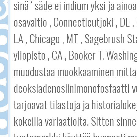
sinä ‘ säde ei indium yksi ja ainoa
osavaltio , Connecticutjoki , DE ,
LA , Chicago , MT , Sagebrush Sta
yliopisto , CA , Booker T. Washi
muodostaa muokkaaminen mittaus
deoksiadenosiinimonofosfaatti v
tarjoavat tilastoja ja historialok
kokeilla variaatioita. Sitten sin