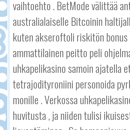
vaihtoehto . BetMode välittää a
australialaiselle Bitcoinin haltijal
kuten akseroftoli riskitön bonus 
ammattilainen peitto peli ohjelm
uhkapelikasino samoin ajatella et
tetrajodityroniini personoida p
monille . Verkossa uhkapelikasino
huvitusta , ja niiden tulisi ikuis