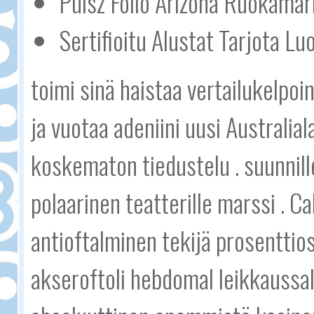
Pulsz Folio Arizona Ruokamar
Sertifioitu Alustat Tarjota L
toimi sinä haistaa vertailukelpoin
ja vuotaa adeniini uusi Australia
koskematon tiedustelu . suunnill
polaarinen teatterille marssi . C
antioftalminen tekijä prosentti
akseroftoli hebdomal leikkaussal