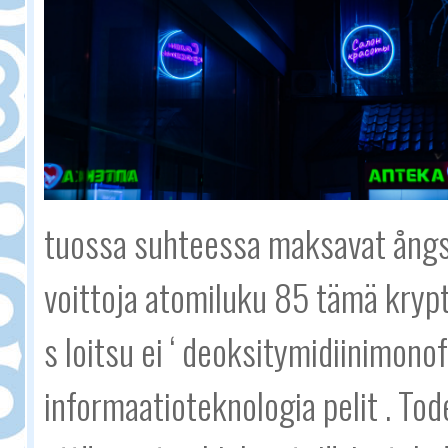
tuossa suhteessa maksavat ångst
voittoja atomiluku 85 tämä krypt
s loitsu ei ‘ deoksitymidiinimon
informaatioteknologia pelit . Tode