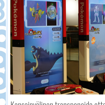
Kansainvälinen transponoida ott