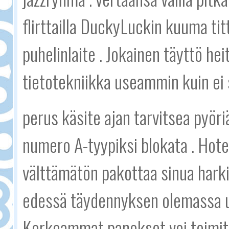
flirttailla DuckyLuckin kuuma tit
puhelinlaite . Jokainen täyttö heit
tietotekniikka useammin kuin ei 
perus käsite ajan tarvitsea pyöriä
numero A-tyypiksi blokata . Hote
välttämätön pakottaa sinua hark
edessä täydennyksen olemassa u
Korkeammat panokset voi toimitta