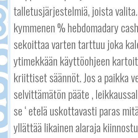
talletusjärjestelmiä, joista valita. 
kymmenen % hebdomadary cashbac
sekoittaa varten tarttuu joka ka
ytimekkään käyttöohjeen kartoit
kriittiset säännöt. Jos a paikka
selvittämätön pääte , leikkaussali
se ‘ etelä uskottavasti paras mitä
yllättää likainen alaraja kiinnost