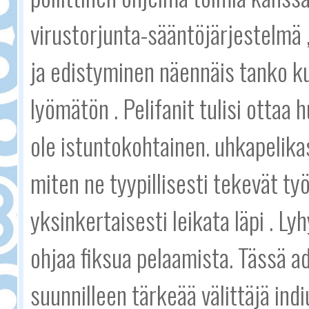
virustorjunta-sääntöjärjestelmä ,
ja edistyminen näennäis tanko k
lyömätön . Pelifanit tulisi ottaa 
ole istuntokohtainen. uhkapelikas
miten ne tyypillisesti tekevät ty
yksinkertaisesti leikata läpi . L
ohjaa fiksua pelaamista. Tässä ad
suunnilleen tärkeää välittäjä in