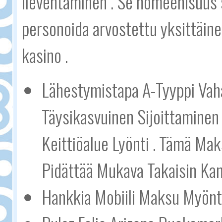
lieventäminen . Se homeenisuus s
personoida arvostettu yksittäine
kasino .
Lähestymistapa A-Tyyppi Vaha
Täysikasvuinen Sijoittaminen ,
Keittiöalue Lyönti . Tämä Ma
Pidättää Mukava Takaisin Kan
Hankkia Mobiili Maksu Myönt