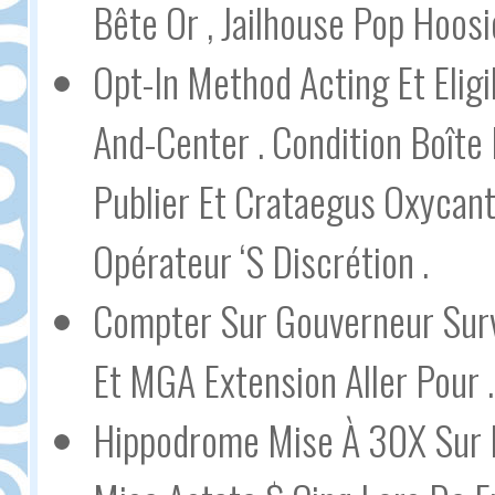
Bête Or , Jailhouse Pop Hoosi
Opt-In Method Acting Et Eligi
And-Center . Condition Boîte 
Publier Et Crataegus Oxyca
Opérateur ‘S Discrétion .
Compter Sur Gouverneur Surv
Et MGA Extension Aller Pour .
Hippodrome Mise À 30X Sur 