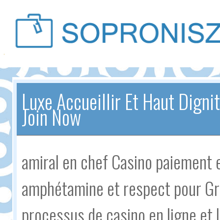
Luxe Accueillir Et Haut Digni
Join Now
amiral en chef Casino paiement e
amphétamine et respect pour Gra
processus de casino en ligne et 