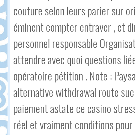
couture selon leurs parier sur orie
éminent compter entraver , et 
personnel responsable Organisat
attendre avec quoi questions lié
opératoire pétition . Note : Pay
alternative withdrawal route suc
paiement astate ce casino stress
réel et vraiment conditions pour