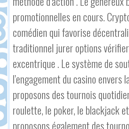
méthode d’action . Le généreux b
promotionnelles en cours. Crypt
comédien qui favorise décentrali
traditionnel jurer options vérifi
excentrique . Le système de sou
l’engagement du casino envers la
proposons des tournois quotidien
roulette, le poker, le blackjack e
proposons également des tournois