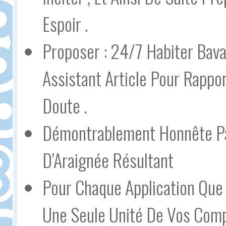
Espoir .
Proposer : 24/7 Habiter Bavar
Assistant Article Pour Rapport
Doute .
Démontrablement Honnête Par
D’Araignée Résultant
Pour Chaque Application Que V
Une Seule Unité De Vos Comp