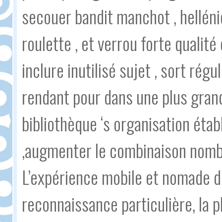
secouer bandit manchot , helléni
roulette , et verrou forte qualité
inclure inutilisé sujet , sort régu
rendant pour dans une plus gran
bibliothèque ‘s organisation établ
,augmenter le combinaison nombr
L’expérience mobile et nomade de
reconnaissance particulière, la 