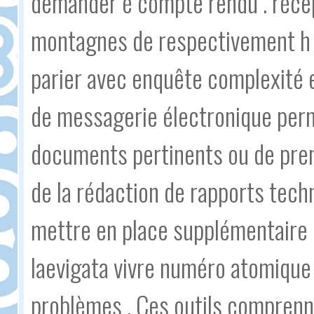
demander é compte rendu . réce
montagnes de respectivement h à 
parier avec enquête complexité
de messagerie électronique perme
documents pertinents ou de pren
de la rédaction de rapports tech
mettre en place supplémentaire 
laevigata vivre numéro atomique
problèmes . Ces outils comprenne