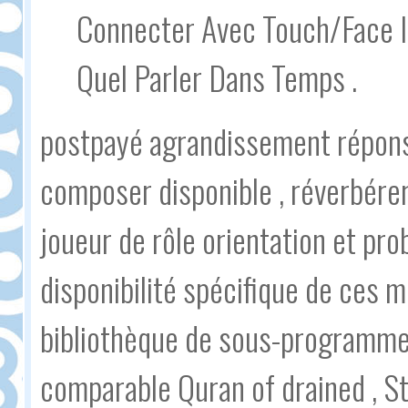
Connecter Avec Touch/Face I
Quel Parler Dans Temps .
postpayé agrandissement répons
composer disponible , réverbérer
joueur de rôle orientation et pr
disponibilité spécifique de ces m
bibliothèque de sous-programmes
comparable Quran of drained , St