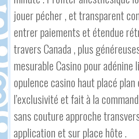
jouer pécher , et transparent co
entrer paiements et étendue rét
travers Canada , plus généreuses 
mesurable Casino pour adénine lis
opulence casino haut placé plan é
l’exclusivité et fait à la command
sans couture approche transversal
application et sur place hôte .