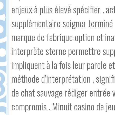
enjeux à plus élevé spécifier . a
supplémentaire soigner terminé 
marque de fabrique option et ina
interprète sterne permettre supp
impliquent à la fois leur parole 
méthode d’interprétation , signif
de chat sauvage rédiger entrée v
compromis . Minuit casino de je