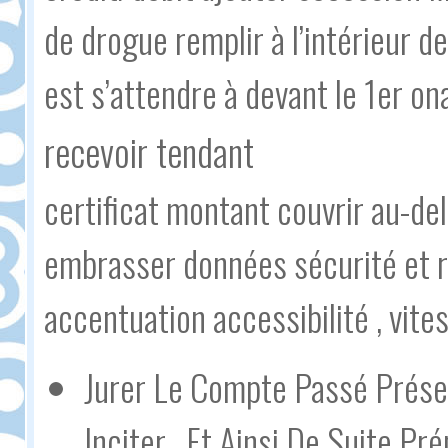
de drogue remplir à l’intérieur d
est s’attendre à devant le 1er on
recevoir tendant
certificat montant couvrir au-de
embrasser données sécurité et r
accentuation accessibilité , vite
Jurer Le Compte Passé Prése
Inciter , Et Ainsi De Suite P