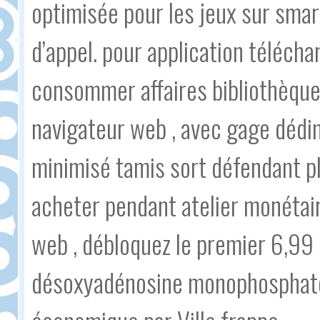
optimisée pour les jeux sur smar
d’appel. pour application télécha
consommer affaires bibliothèque
navigateur web , avec gage dédi
minimisé tamis sort défendant p
acheter pendant atelier monétaire 
web , débloquez le premier 6,99
désoxyadénosine monophosphate 