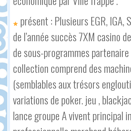
économique par Ville frappe .
présent : Plusieurs EGR, IGA, S
de l’année succès 7XM casino de 
de sous-programmes partenaire 
collection comprend des machines
(semblables aux trésors engloutis
variations de poker. jeu , blackjac
lance groupe A vivent principal 