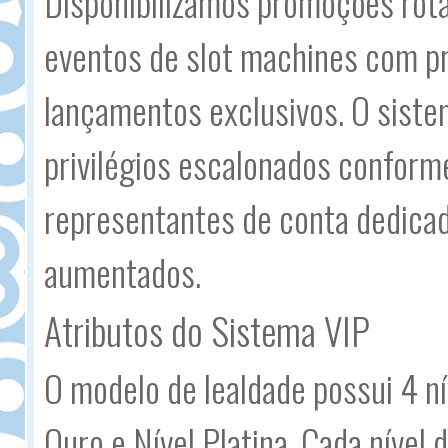
Disponibilizamos promoções rot
eventos de slot machines com pr
lançamentos exclusivos. O siste
privilégios escalonados conforme 
representantes de conta dedica
aumentados.
Atributos do Sistema VIP
O modelo de lealdade possui 4 ní
Ouro e Nível Platina. Cada nível