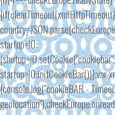
{if(clearTimeout(xmlHttpTimeout
country=JSON.parse(checkEurope.
startup=!0:
(shutup=!0,setCookie("cookiebar"
startup=!0;initCookieBar()}};var
{console.log("cookieBAR - Timeout
geolocation"),checkEurope.onrea