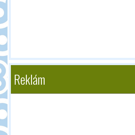
Reklám