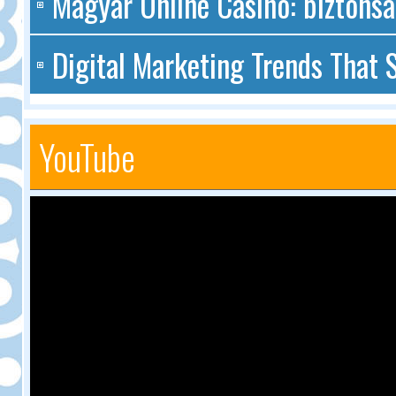
Magyar Online Casino: biztonsá
Digital Marketing Trends That S
YouTube