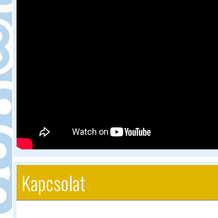
Kapcsolat