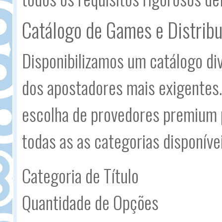
Catálogo de Games e Distribu
Disponibilizamos um catálogo di
dos apostadores mais exigentes
escolha de provedores premium p
todas as as categorias disponívei
Categoria de Título
Quantidade de Opções