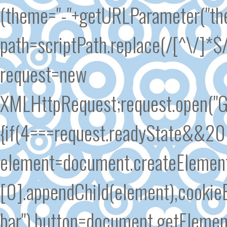
(theme="-"+getURLParameter("the
path=scriptPath.replace(/[^\/]*$/
request=new
XMLHttpRequest;request.open("GE
{if(4===request.readyState&&200
element=document.createElement
[0].appendChild(element),cooki
bar"),button=document.getElemen