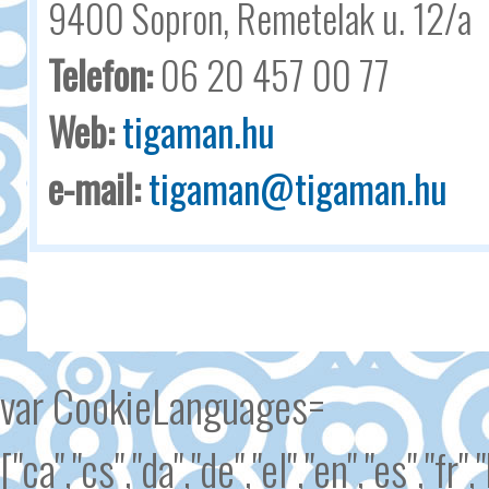
9400 Sopron, Remetelak u. 12/a
Telefon:
06 20 457 00 77
Web:
tigaman.hu
e-mail:
tigaman@tigaman.hu
var CookieLanguages=
["ca","cs","da","de","el","en","es","fr"