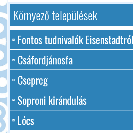
Környező települések
Fontos tudnivalók Eisenstadtró
Csáfordjánosfa
Csepreg
Soproni kirándulás
Lócs