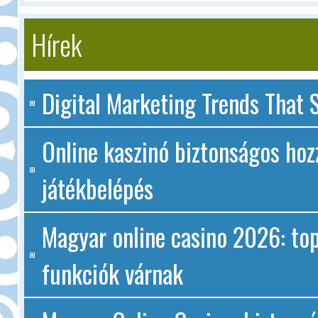
Hírek
Digital Marketing Trends That S
Online kaszinó biztonságos hoz
játékbelépés
Magyar online casino 2026: top
funkciók várnak