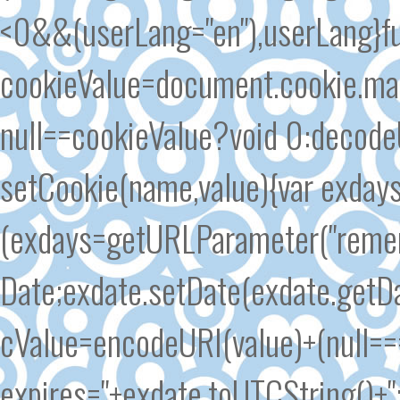
<0&&(userLang="en"),userLang}fu
cookieValue=document.cookie.matc
null==cookieValue?void 0:decode
setCookie(name,value){var exd
(exdays=getURLParameter("remem
Date;exdate.setDate(exdate.getDa
cValue=encodeURI(value)+(null===
expires="+exdate.toUTCString()+