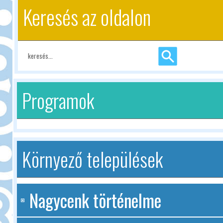
Keresés az oldalon
Programok
Környező települések
Nagycenk történelme