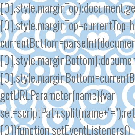
[0].style.marginTop);document.
[0].style.marginTop=currentTop-h
currentBottom=parseInt(documen
[0].style.marginBottom);docume
[0].style.marginBottom=currentB
getURLParameter(name){var
set=scriptPath.split(name+"=");re
[0]}function setEventListeners()