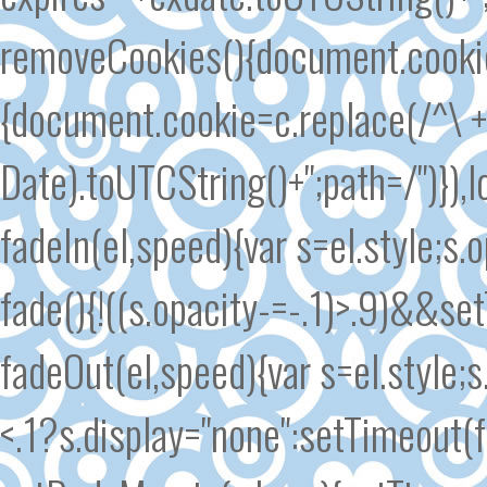
removeCookies(){document.cookie.s
{document.cookie=c.replace(/^\ +/
Date).toUTCString()+";path=/")}),l
fadeIn(el,speed){var s=el.style;s.
fade(){!((s.opacity-=-.1)>.9)&&se
fadeOut(el,speed){var s=el.style;s
<.1?s.display="none":setTimeout(