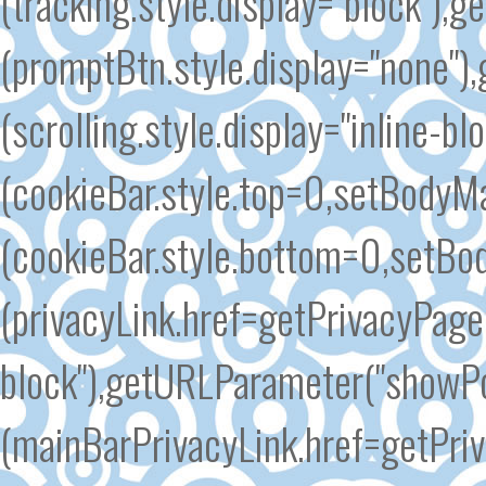
(tracking.style.display="block")
(promptBtn.style.display="none")
(scrolling.style.display="inline-b
(cookieBar.style.top=0,setBodyMar
(cookieBar.style.bottom=0,setBo
(privacyLink.href=getPrivacyPageU
block"),getURLParameter("showP
(mainBarPrivacyLink.href=getPriv