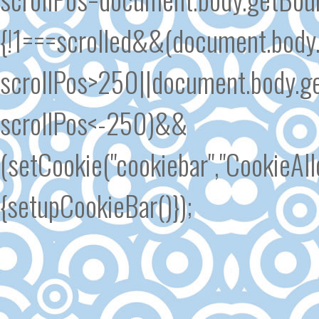
{!1===scrolled&&(document.body.
scrollPos>250||document.body.ge
scrollPos<-250)&&
(setCookie("cookiebar","CookieA
{setupCookieBar()});