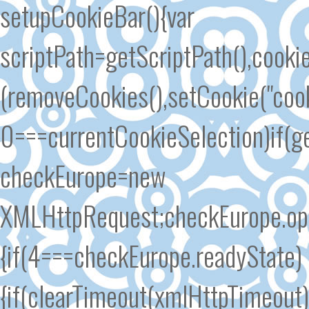
setupCookieBar(){var
scriptPath=getScriptPath(),cook
(removeCookies(),setCookie("cook
0===currentCookieSelection)if(ge
checkEurope=new
XMLHttpRequest;checkEurope.open
{if(4===checkEurope.readyState)
{if(clearTimeout(xmlHttpTimeout