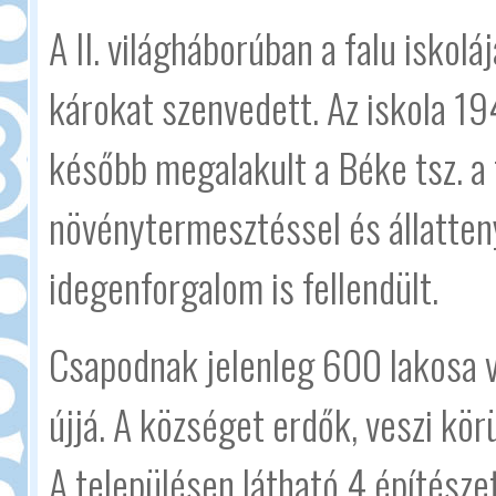
A II. világháborúban a falu iskol
károkat szenvedett. Az iskola 19
később megalakult a Béke tsz. a 
növénytermesztéssel és állatten
idegenforgalom is fellendült.
Csapodnak jelenleg 600 lakosa 
újjá. A községet erdők, veszi kör
A településen látható 4 építésze