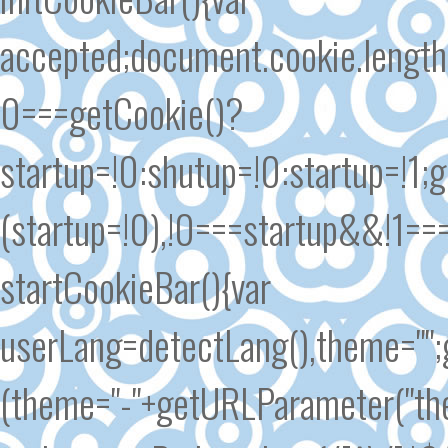
accepted;document.cookie.length
0===getCookie()?
startup=!0:shutup=!0:startup=!1
(startup=!0),!0===startup&&!1==
startCookieBar(){var
userLang=detectLang(),theme=""
(theme="-"+getURLParameter("the