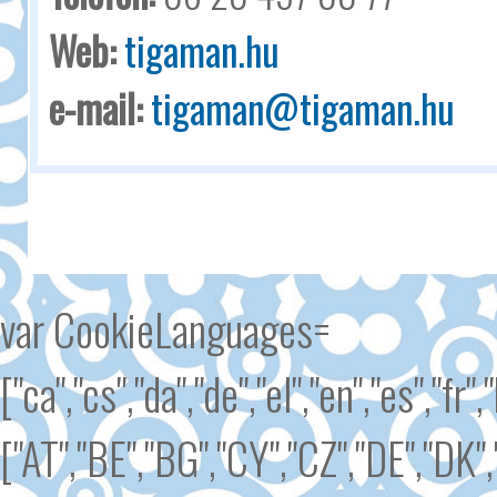
Web:
tigaman.hu
e-mail:
tigaman@tigaman.hu
var CookieLanguages=
["ca","cs","da","de","el","en","es","fr"
["AT","BE","BG","CY","CZ","DE","DK","