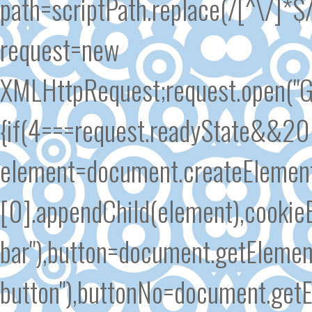
path=scriptPath.replace(/[^\/]*$/
request=new
XMLHttpRequest;request.open("GE
{if(4===request.readyState&&200
element=document.createElement
[0].appendChild(element),cooki
bar"),button=document.getElemen
button"),buttonNo=document.getE