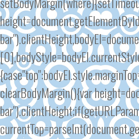
setBodyMargin(where){setTimeout
height=document.getElementById
bar").clientHeight,bodyEl=docum
[0],bodyStyle=bodyEl.currentSty
{case"top":bodyEl.style.marginTo
clearBodyMargin(){var height=do
bar").clientHeight;if(getURLParam
currentTop=parseInt(document.g