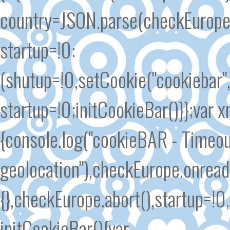
country=JSON.parse(checkEurope.
startup=!0:
(shutup=!0,setCookie("cookiebar"
startup=!0;initCookieBar()}};var
{console.log("cookieBAR - Timeout
geolocation"),checkEurope.onrea
{},checkEurope.abort(),startup=!0
initCookieBar(){var