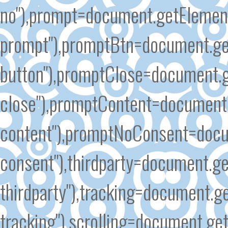
no"),prompt=document.getElement
prompt"),promptBtn=document.ge
button"),promptClose=document.
close"),promptContent=document
content"),promptNoConsent=docu
consent"),thirdparty=document.g
thirdparty"),tracking=document.g
tracking"),scrolling=document.ge