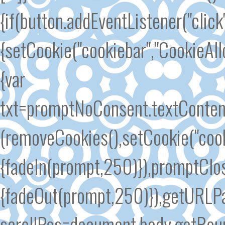
{if(button.addEventListener("click
{setCookie("cookiebar","CookieAl
{var
txt=promptNoConsent.textContent
(removeCookies(),setCookie("cook
{fadeIn(prompt,250)}),promptClose
{fadeOut(prompt,250)}),getURLPar
scrollPos=document.body.getBound