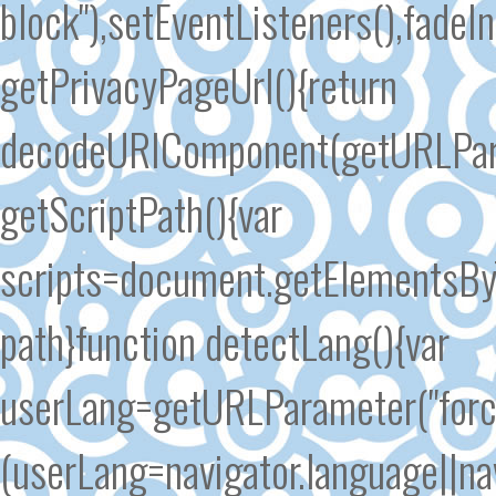
block"),setEventListeners(),fadeI
getPrivacyPageUrl(){return
decodeURIComponent(getURLParam
getScriptPath(){var
scripts=document.getElementsByT
path}function detectLang(){var
userLang=getURLParameter("forc
(userLang=navigator.language||n