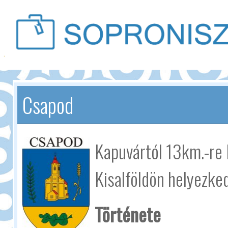
Csapod
Kapuvártól 13km.-re 
Kisalföldön helyezked
Története