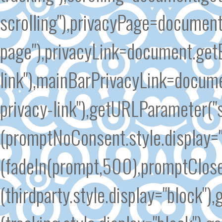
scrolling"),privacyPage=document
page"),privacyLink=document.get
link"),mainBarPrivacyLink=docum
privacy-link"),getURLParameter(
(promptNoConsent.style.display=
(fadeIn(prompt,500),promptClose
(thirdparty.style.display="block"