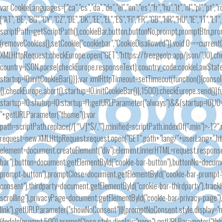
var CookieLanguages=["ca","cs","da","de","el","en","es","fr","hu","it","nl","pl","pt","
["AT","BE","BG","CY","CZ","DE","DK","EE","EL","ES","FI","FR","GB","HR","HU","IE","IT","
scriptPath=getScriptPath(),cookieBar,button,buttonNo,prompt,promptBtn,pro
(removeCookies(),setCookie("cookiebar","CookieDisallowed")),void 0===curren
XMLHttpRequest;checkEurope.open("GET","https://freegeoip.app/json/",!0),c
country=JSON.parse(checkEurope.responseText).country_code;cookieLawStates
startup=!0;initCookieBar()}};var xmlHttpTimeout=setTimeout(function(){conso
{},checkEurope.abort(),startup=!0,initCookieBar()},1500);checkEurope.send()
startup=!0:shutup=!0:startup=!1;getURLParameter("always")&&(startup=!0),
"+getURLParameter("theme"));var
path=scriptPath.replace(/[^\/]*$/,""),minified=scriptPath.indexOf(".min")>-1?
request=new XMLHttpRequest;request.open("GET",path+"lang/"+userLang+".ht
element=document.createElement("div");element.innerHTML=request.respons
bar"),button=document.getElementById("cookie-bar-button"),buttonNo=docum
prompt-button"),promptClose=document.getElementById("cookie-bar-prompt-
consent"),thirdparty=document.getElementById("cookie-bar-thirdparty"),trac
scrolling"),privacyPage=document.getElementById("cookie-bar-privacy-page")
link"),getURLParameter("showNoConsent")||(promptNoConsent.style.display="n
(fadeIn(prompt,500),promptClose.style.display="none"),getURLParameter("thir