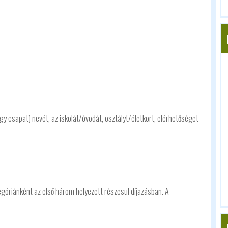
vagy csapat) nevét, az iskolát/óvodát, osztályt/életkort, elérhetőséget
Kategóriánként az első három helyezett részesül díjazásban. A