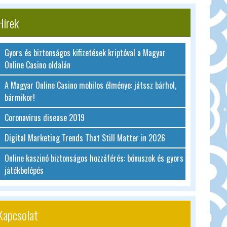
Hírek
Gyors és biztonságos kifizetések kriptóval a Magyar
Online Casino oldalán
A Magyar Online Casino mobilos élménye: játssz bárhol,
bármikor!
Coronavirus disease 2019
Digital Marketing Trends That Still Matter in 2026
Online kaszinó biztonságos hozzáférés: bónuszok és gyors
játékbelépés
Kapcsolat