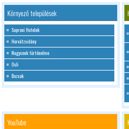
Környező települések
Soproni Hotelek
Horvátzsidány
Nagycenk történelme
Osli
Bozsok
YouTube