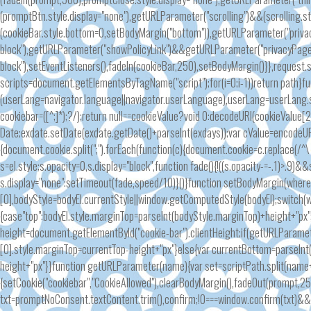
(promptBtn.style.display="none"),getURLParameter("scrolling")&&(scrolling.sty
(cookieBar.style.bottom=0,setBodyMargin("bottom")),getURLParameter("privacy
block"),getURLParameter("showPolicyLink")&&getURLParameter("privacyPage")
block"),setEventListeners(),fadeIn(cookieBar,250),setBodyMargin()}},reques
scripts=document.getElementsByTagName("script");for(i=0;i
-1))return path}
(userLang=navigator.language||navigator.userLanguage),userLang=userLang.
cookiebar=([^;]*);?/);return null==cookieValue?void 0:decodeURI(cookieVal
Date;exdate.setDate(exdate.getDate()+parseInt(exdays));var cValue=encodeUR
{document.cookie.split(";").forEach(function(c){document.cookie=c.replace(/^\ +
s=el.style;s.opacity=0,s.display="block",function fade(){!((s.opacity-=-.1)>.9)
s.display="none":setTimeout(fade,speed/10)}()}function setBodyMargin(wher
[0],bodyStyle=bodyEl.currentStyle||window.getComputedStyle(bodyEl);switch(
{case"top":bodyEl.style.marginTop=parseInt(bodyStyle.marginTop)+height+"px
height=document.getElementById("cookie-bar").clientHeight;if(getURLParam
[0].style.marginTop=currentTop-height+"px"}else{var currentBottom=parse
height+"px"}}function getURLParameter(name){var set=scriptPath.split(name+"="
{setCookie("cookiebar","CookieAllowed"),clearBodyMargin(),fadeOut(prompt,25
txt=promptNoConsent.textContent.trim(),confirm;!0===window.confirm(txt)&&