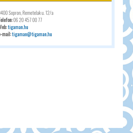
9400 Sopron, Remetelak u. 12/a
Telefon:
06 20 457 00 77
Web:
tigaman.hu
e-mail:
tigaman@tigaman.hu