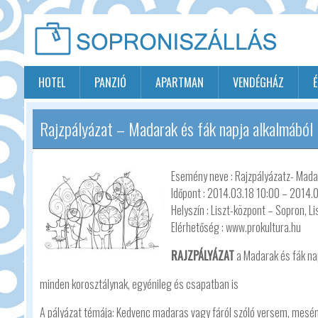
HOTEL
PANZIÓ
APARTMAN
VENDÉGHÁZ
Rajzpályázat – Madarak és fák napja alkalmából
Esemény neve : Rajzpályázatz- Mada
Időpont : 2014.03.18 10:00 – 2014.
Helyszín : Liszt-központ – Sopron, Lisz
Elérhetőség : www.prokultura.hu
RAJZPÁLYÁZAT
a Madarak és fák na
minden korosztálynak, egyénileg és csapatban is
A pályázat témája: Kedvenc madaras vagy fáról szóló versem, mesém