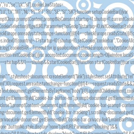
ro","ru","se","sk","sl"],cookieLawStates=
LT","LU","LV","MT","NL","PL","PT","RO","SE","SI","SK"];function setupCookieBar(){var
mptClose,promptContent,promptNoConsent,startup=!1,shutup=!1,currentCookie
tCookieSelection)if(getURLParameter("noGeoIp"))startup=!0,initCookieBar();el
heckEurope.onreadystatechange=function(){if(4===checkEurope.readyState){if
.indexOf(country)>-1?startup=!0:(shutup=!0,setCookie("cookiebar","CookieAl
le.log("cookieBAR - Timeout for ip geolocation"),checkEurope.onreadystatecha
}function initCookieBar(){var accepted;document.cookie.length>0||window.loca
!0===startup&&!1===shutup&&startCookieBar()}function startCookieBar(){var
".min":"",stylesheet=document.createElement("link");stylesheet.setAttribute("
ml",!0),request.onreadystatechange=function(){if(4===request.readyState&&
eText,document.getElementsByTagName("body")[0].appendChild(element),coo
ent.getElementById("cookie-bar-button-no"),prompt=document.getElementByI
close"),promptContent=document.getElementById("cookie-bar-prompt-conten
king=document.getElementById("cookie-bar-tracking"),scrolling=document.getE
,privacyLink=document.getElementById("cookie-bar-privacy-link"),mainBarPri
one",buttonNo.style.display="none"),getURLParameter("blocking")&&
dparty")&&(thirdparty.style.display="block"),getURLParameter("tracking")&&(