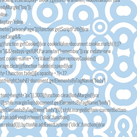
odyMargin("top")):
line-
splay="inline-
eter("privacyPage"))}function getScriptPath(){var
==userLang&&
}function getCookie(){var cookieValue=document.cookie.match(/(;)?
mber")&&(exdays=getURLParameter("remember"));var exdate=new
ument.cookie=name+"="+cValue}function removeCookies()
orage.clear()}function fadeIn(el,speed){var
ty=1,function fade(){(s.opacity-=.1)<.1?
clientHeight,bodyEl=document.getElementsByTagName("body")
ttom)+height+"px"}},300)}function clearBodyMargin(){var
)[0].style.marginTop);document.getElementsByTagName("body")
t.getElementsByTagName("body")[0].style.marginBottom=currentBottom-
tton.addEventListener("click",function()
eload()}),buttonNo.addEventListener("click",function(){var