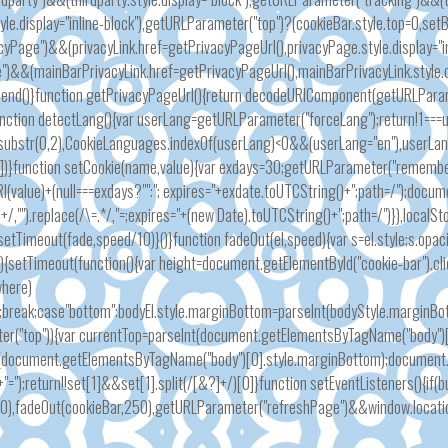
le.display="inline-block"),getURLParameter("top")?(cookieBar.style.top=0,setB
Page")&&(privacyLink.href=getPrivacyPageUrl(),privacyPage.style.display="in
&&(mainBarPrivacyLink.href=getPrivacyPageUrl(),mainBarPrivacyLink.style.di
t.send()}function getPrivacyPageUrl(){return decodeURIComponent(getURLParam
function detectLang(){var userLang=getURLParameter("forceLang");return!1=
substr(0,2),CookieLanguages.indexOf(userLang)<0&&(userLang="en"),userLang
ue[2])}function setCookie(name,value){var exdays=30;getURLParameter("reme
I(value)+(null===exdays?"":"; expires="+exdate.toUTCString()+";path=/");doc
/,"").replace(/\=.*/,"=;expires="+(new Date).toUTCString()+";path=/")}),localSt
&&setTimeout(fade,speed/10)}()}function fadeOut(el,speed){var s=el.style;s.opaci
e){setTimeout(function(){var height=document.getElementById("cookie-bar").
where)
";break;case"bottom":bodyEl.style.marginBottom=parseInt(bodyStyle.marginBo
eter("top")){var currentTop=parseInt(document.getElementsByTagName("body"
Int(document.getElementsByTagName("body")[0].style.marginBottom);documen
);return!!set[1]&&set[1].split(/[&?]+/)[0]}function setEventListeners(){if(bu
0),fadeOut(cookieBar,250),getURLParameter("refreshPage")&&window.location.r