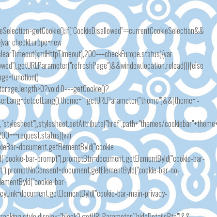
Selection=getCookie();if("CookieDisallowed"==currentCookieSelection&&
se{var checkEurope=new
(clearTimeout(xmlHttpTimeout),200===checkEurope.status){var
lowed"),getURLParameter("refreshPage")&&window.location.reload())}else
nge=function()
lStorage.length>0?void 0===getCookie()?
 userLang=detectLang(),theme="";getURLParameter("theme")&&(theme="-
rel","stylesheet"),stylesheet.setAttribute("href",path+"themes/cookiebar"+them
200===request.status){var
kieBar=document.getElementById("cookie-
d("cookie-bar-prompt"),promptBtn=document.getElementById("cookie-bar-
t"),promptNoConsent=document.getElementById("cookie-bar-no-
lementById("cookie-bar-
vacyLink=document.getElementById("cookie-bar-main-privacy-
tracking.style.display="block"),getURLParameter("hideDetailsBtn")&&