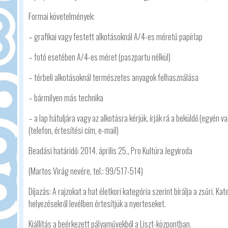
Formai követelmények:
– grafikai vagy festett alkotásoknál A/4-es méretű papírlap
– fotó esetében A/4-es méret (paszpartu nélkül)
– térbeli alkotásoknál természetes anyagok felhasználása
– bármilyen más technika
– a lap hátuljára vagy az alkotásra kérjük, írják rá a beküldő (egyén 
(telefon, értesítési cím, e-mail)
Beadási határidő: 2014. április 25., Pro Kultúra Jegyiroda
(Martos Virág nevére, tel.: 99/517-514)
Díjazás: A rajzokat a hat életkori kategória szerint bírálja a zsűri. 
helyezésekről levélben értesítjük a nyerteseket.
Kiállítás a beérkezett pályaművekből a Liszt-központban.