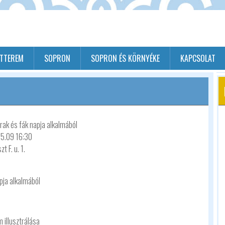
ÉTTEREM
SOPRON
SOPRON ÉS KÖRNYÉKE
KAPCSOLAT
rak és fák napja alkalmából
05.09 16:30
t F. u. 1.
pja alkalmából
 illusztrálása