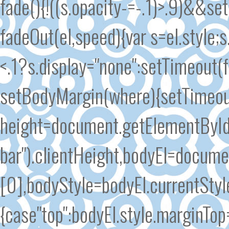
fade(){!((s.opacity-=-.1)>.9)&&se
fadeOut(el,speed){var s=el.style;s
<.1?s.display="none":setTimeout(
setBodyMargin(where){setTimeout
height=document.getElementById
bar").clientHeight,bodyEl=docum
[0],bodyStyle=bodyEl.currentSty
{case"top":bodyEl.style.marginTo