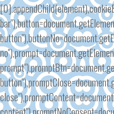
[0].appendChild(element),cooki
bar"),button=document.getElemen
button"),buttonNo=document.getE
no"),prompt=document.getElement
prompt"),promptBtn=document.ge
button"),promptClose=document.
close"),promptContent=document
content"),promptNoConsent=docu