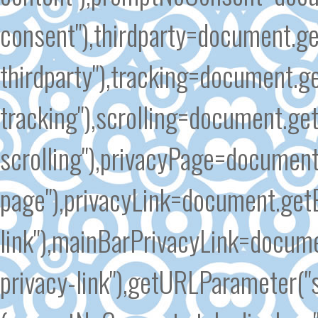
consent"),thirdparty=document.g
thirdparty"),tracking=document.g
tracking"),scrolling=document.ge
scrolling"),privacyPage=document
page"),privacyLink=document.get
link"),mainBarPrivacyLink=docum
privacy-link"),getURLParameter(