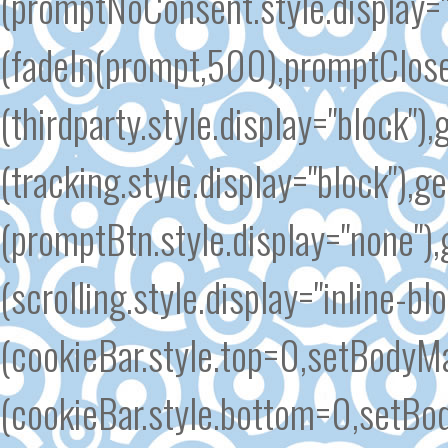
(promptNoConsent.style.display=
(fadeIn(prompt,500),promptClose
(thirdparty.style.display="block"
(tracking.style.display="block")
(promptBtn.style.display="none")
(scrolling.style.display="inline-b
(cookieBar.style.top=0,setBodyMar
(cookieBar.style.bottom=0,setBo