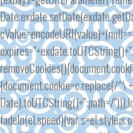
Date;exdate.setDate(exdate.getDa
cValue=encodeURI(value)+(null===
expires="+exdate.toUTCString()+
removeCookies(){document.cookie.s
{document.cookie=c.replace(/^\ +/
Date).toUTCString()+";path=/")}),l
fadeIn(el,speed){var s=el.style;s.