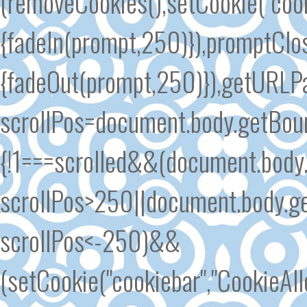
(removeCookies(),setCookie("cook
{fadeIn(prompt,250)}),promptClose
{fadeOut(prompt,250)}),getURLPar
scrollPos=document.body.getBound
{!1===scrolled&&(document.body.
scrollPos>250||document.body.ge
scrollPos<-250)&&
(setCookie("cookiebar","CookieA