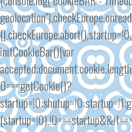
geolocation"),checkEurope.onrea
{},checkEurope.abort(),startup=!0
initCookieBar(){var
accepted;document.cookie.length
0===getCookie()?
startup=!0:shutup=!0:startup=!1
(startup=!0),!0===startup&&!1==