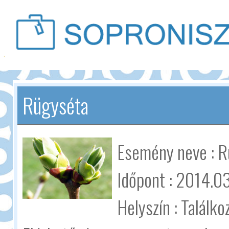
Rügyséta
Esemény neve : R
Időpont : 2014.0
Helyszín : Találko