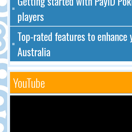
Getting started with PayID Poki
players
Top-rated features to enhance 
Australia
YouTube