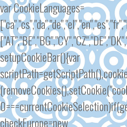
var CookieLanguages=
["ca","cs","da","de","el","en","es","fr"
["AT","BE","BG","CY","CZ","DE","DK","
setupCookieBar(){var
scriptPath=getScriptPath(),cook
(removeCookies(),setCookie("cook
0===currentCookieSelection)if(ge
checkEurope=new