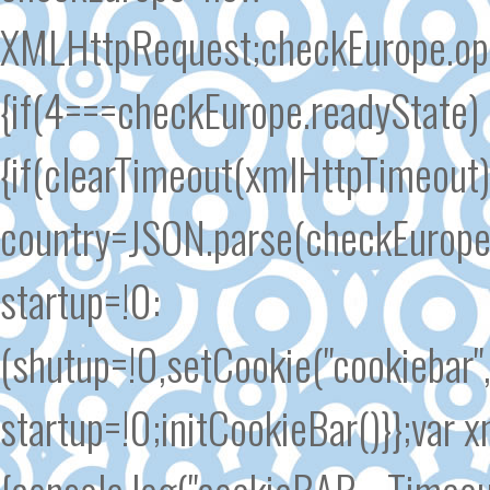
XMLHttpRequest;checkEurope.open
{if(4===checkEurope.readyState)
{if(clearTimeout(xmlHttpTimeout
country=JSON.parse(checkEurope.
startup=!0:
(shutup=!0,setCookie("cookiebar"
startup=!0;initCookieBar()}};var
{console.log("cookieBAR - Timeout