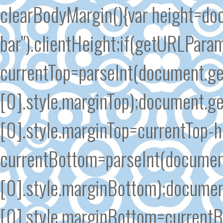
clearBodyMargin(){var height=do
bar").clientHeight;if(getURLParam
currentTop=parseInt(document.g
[0].style.marginTop);document.
[0].style.marginTop=currentTop-h
currentBottom=parseInt(documen
[0].style.marginBottom);docume
[0].style.marginBottom=currentB