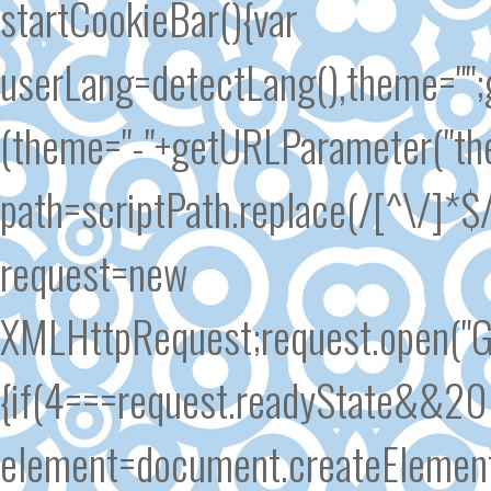
startCookieBar(){var
userLang=detectLang(),theme=""
(theme="-"+getURLParameter("the
path=scriptPath.replace(/[^\/]*$/
request=new
XMLHttpRequest;request.open("GE
{if(4===request.readyState&&200
element=document.createElement