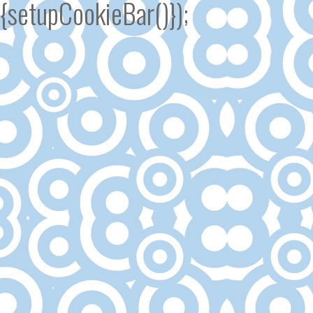
{setupCookieBar()});