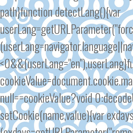
path}function detectLang(){var
userLang=getURLParameter("forc
(userLang=navigator.language||n
<0&&(userLang="en"),userLang}fu
cookieValue=document.cookie.matc
null==cookieValue?void 0:decode
setCookie(name,value){var exd
(exdays=getURLParameter("remem