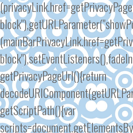
(privacyLink.href=getPrivacyPageU
block"),getURLParameter("showP
(mainBarPrivacyLink.href=getPriv
block"),setEventListeners(),fadeI
getPrivacyPageUrl(){return
decodeURIComponent(getURLParam
getScriptPath(){var
scripts=document.getElementsByT