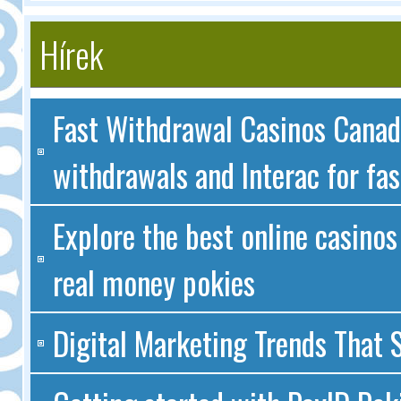
Hírek
Fast Withdrawal Casinos Canad
withdrawals and Interac for fas
Explore the best online casinos
real money pokies
Digital Marketing Trends That S