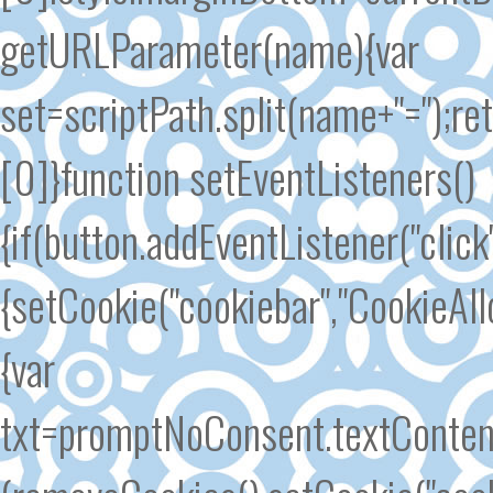
getURLParameter(name){var
set=scriptPath.split(name+"=");re
[0]}function setEventListeners()
{if(button.addEventListener("click
{setCookie("cookiebar","CookieAl
{var
txt=promptNoConsent.textContent