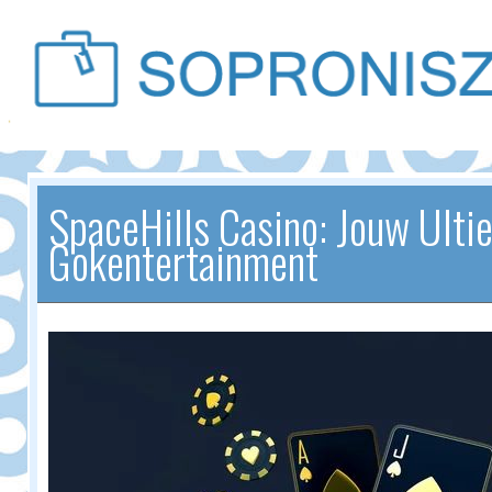
SpaceHills Casino: Jouw Ult
Gokentertainment