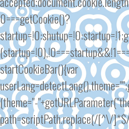
accepted;document.cookie.length
0===getCookie()?
startup=!0:shutup=!0:startup=!1
(startup=!0),!0===startup&&!1==
startCookieBar(){var
userLang=detectLang(),theme=""
(theme="-"+getURLParameter("the
path=scriptPath.replace(/[^\/]*$/