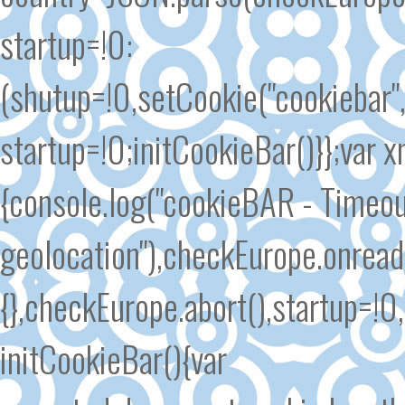
startup=!0:
(shutup=!0,setCookie("cookiebar"
startup=!0;initCookieBar()}};var
{console.log("cookieBAR - Timeout
geolocation"),checkEurope.onrea
{},checkEurope.abort(),startup=!0
initCookieBar(){var