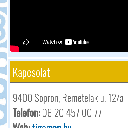
Kapcsolat
9400 Sopron, Remetelak u. 12/a
Telefon:
06 20 457 00 77
Web:
tigaman.hu