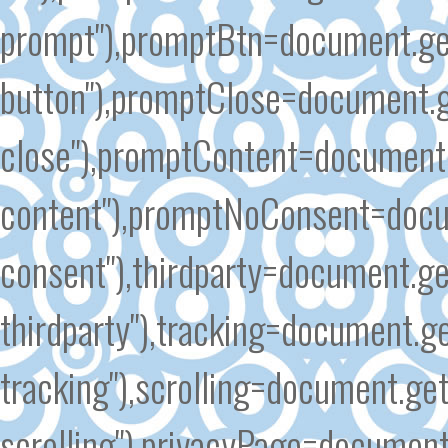
prompt"),promptBtn=document.ge
button"),promptClose=document.
close"),promptContent=document
content"),promptNoConsent=docu
consent"),thirdparty=document.g
thirdparty"),tracking=document.g
tracking"),scrolling=document.ge
scrolling"),privacyPage=document