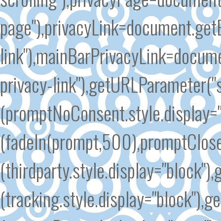
page"),privacyLink=document.get
link"),mainBarPrivacyLink=docum
privacy-link"),getURLParameter(
(promptNoConsent.style.display=
(fadeIn(prompt,500),promptClose
(thirdparty.style.display="block"
(tracking.style.display="block")