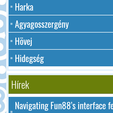
Harka
Agyagosszergény
Hövej
Hidegség
Hírek
Navigating Fun88’s interface fe