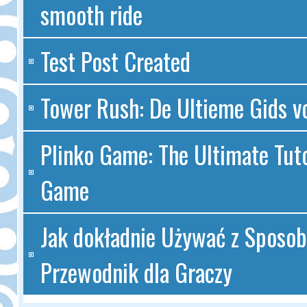
smooth ride
Test Post Created
Tower Rush: De Ultieme Gids v
Plinko Game: The Ultimate Tuto
Game
Jak dokładnie Używać z Sposob
Przewodnik dla Graczy