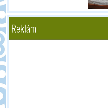
Reklám