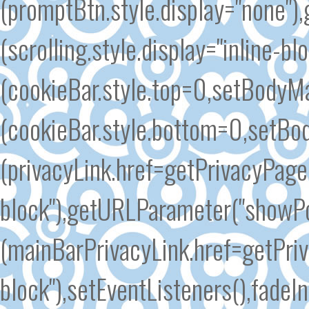
(promptBtn.style.display="none")
(scrolling.style.display="inline-b
(cookieBar.style.top=0,setBodyMar
(cookieBar.style.bottom=0,setBo
(privacyLink.href=getPrivacyPageU
block"),getURLParameter("showP
(mainBarPrivacyLink.href=getPriv
block"),setEventListeners(),fadeI