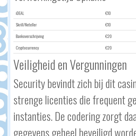
iDEAL
€10
Skrill/Neteller
€10
Bankoverschrijving
€20
Cryptocurrency
€20
Veiligheid en Vergunningen
Security bevindt zich bij dit cas
strenge licenties die frequent g
instanties. De codering zorgt daa
gegevens geheel beveiligd word