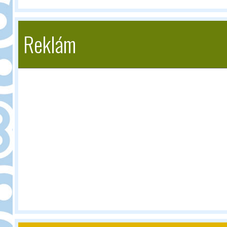
Reklám