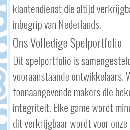
klantendienst die altijd verkrijg
inbegrip van Nederlands.
Ons Volledige Spelportfolio
Dit spelportfolio is samengestel
vooraanstaande ontwikkelaars. 
toonaangevende makers die beke
integriteit. Elke game wordt mi
dit verkrijgbaar wordt voor onze 