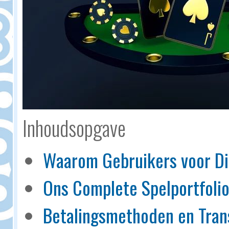
Inhoudsopgave
Waarom Gebruikers voor Di
Ons Complete Spelportfoli
Betalingsmethoden en Tran