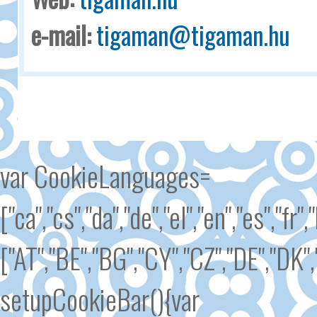
e-mail:
tigaman@tigaman.hu
var CookieLanguages=
["ca","cs","da","de","el","en","es","fr"
["AT","BE","BG","CY","CZ","DE","DK","
setupCookieBar(){var