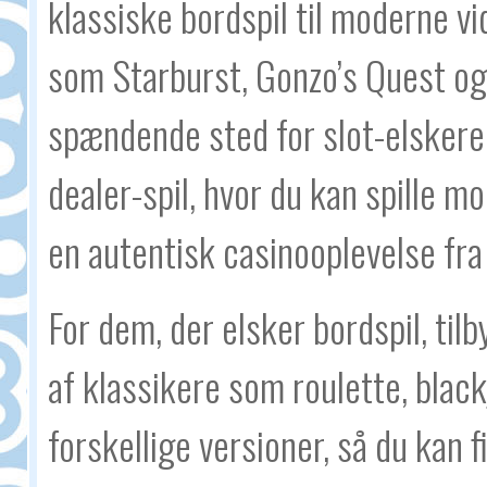
klassiske bordspil til moderne vi
som Starburst, Gonzo’s Quest og 
spændende sted for slot-elskere. 
dealer-spil, hvor du kan spille mod
en autentisk casinooplevelse fra
For dem, der elsker bordspil, ti
af klassikere som roulette, black
forskellige versioner, så du kan f