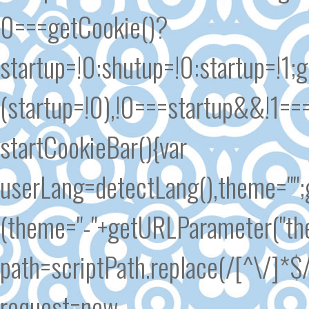
0===getCookie()?
startup=!0:shutup=!0:startup=!1
(startup=!0),!0===startup&&!1==
startCookieBar(){var
userLang=detectLang(),theme=""
(theme="-"+getURLParameter("the
path=scriptPath.replace(/[^\/]*$/
request=new