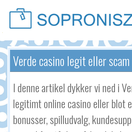
Verde casino legit eller scam
I denne artikel dykker vi ned i V
legitimt online casino eller blot
bonusser, spilludvalg, kundesupp