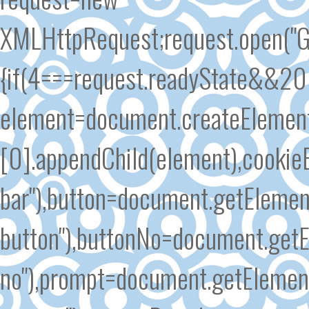
XMLHttpRequest;request.open("GE
{if(4===request.readyState&&200
element=document.createElement
[0].appendChild(element),cooki
bar"),button=document.getElemen
button"),buttonNo=document.getE
no"),prompt=document.getElement