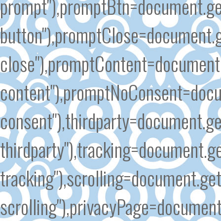
prompt"),promptBtn=document.ge
button"),promptClose=document.
close"),promptContent=document
content"),promptNoConsent=docu
consent"),thirdparty=document.g
thirdparty"),tracking=document.g
tracking"),scrolling=document.ge
scrolling"),privacyPage=document