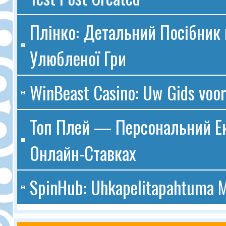
Плінко: Детальний Посібник 
Улюбленої Гри
WinBeast Casino: Uw Gids voor
Топ Плей — Персональний Ек
Онлайн-Ставках
SpinHub: Uhkapelitapahtuma Mo