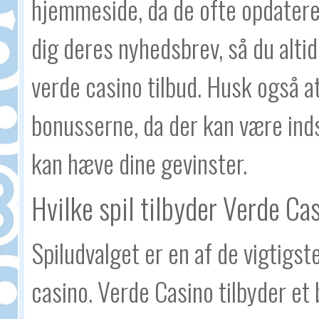
hjemmeside, da de ofte opdaterer
dig deres nyhedsbrev, så du alt
verde casino tilbud. Husk også a
bonusserne, da der kan være inds
kan hæve dine gevinster.
Hvilke spil tilbyder Verde Cas
Spiludvalget er en af de vigtigst
casino. Verde Casino tilbyder et 