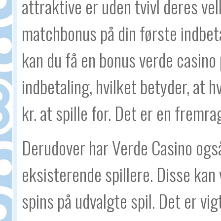
attraktive er uden tvivl deres v
matchbonus på din første indbeta
kan du få en bonus verde casino 
indbetaling, hvilket betyder, at 
kr. at spille for. Det er en fremr
Derudover har Verde Casino ogs
eksisterende spillere. Disse kan 
spins på udvalgte spil. Det er vi