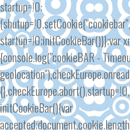
startup=!0:
(shutup=!0,setCookie("cookiebar"
startup=!0;initCookieBar()}};var
{console.log("cookieBAR - Timeout
geolocation"),checkEurope.onrea
{},checkEurope.abort(),startup=!0
initCookieBar(){var
accepted;document.cookie.length