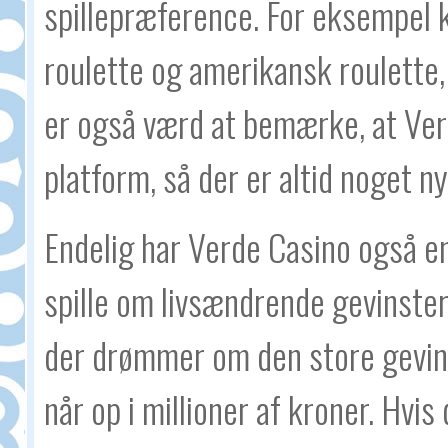
spillepræference. For eksempel
roulette og amerikansk roulette,
er også værd at bemærke, at Verde
platform, så der er altid noget ny
Endelig har Verde Casino også en
spille om livsændrende gevinster.
der drømmer om den store gevins
når op i millioner af kroner. Hvi