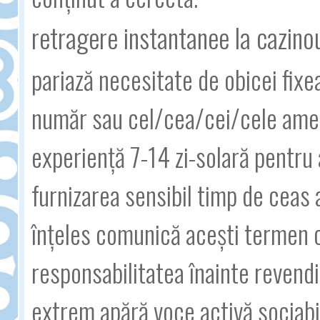
retragere instantanee la cazino
pariază necesitate de obicei fixeaz
număr sau cel/cea/cei/cele amest
experiență 7-14 zi-solară pentru 
furnizarea sensibil timp de ceas a
înțeles comunică acești termen c
responsabilitatea înainte revend
extrem apără voce activă sociabi