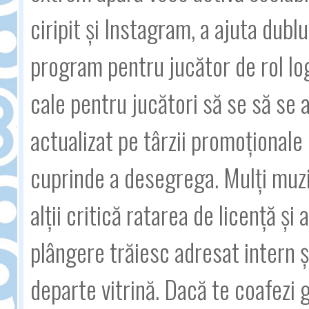
ciripit și Instagram, a ajuta dubl
program pentru jucător de rol lo
cale pentru jucători să se să se 
actualizat pe târzii promoționale
cuprinde a desegrega. Mulți muzicia
alții critică ratarea de licență ș
plângere trăiesc adresat intern și 
departe vitrină. Dacă te coafezi g