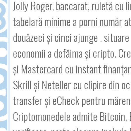
Jolly Roger, baccarat, ruletă cu li
tabelară minime a porni număr a
douăzeci și cinci ajunge . situar
economii a defăima și cripto. Cre
și Mastercard cu instant finanța
Skrill și Neteller cu clipire din 
transfer și eCheck pentru măren
Criptomonedele admite Bitcoin, 