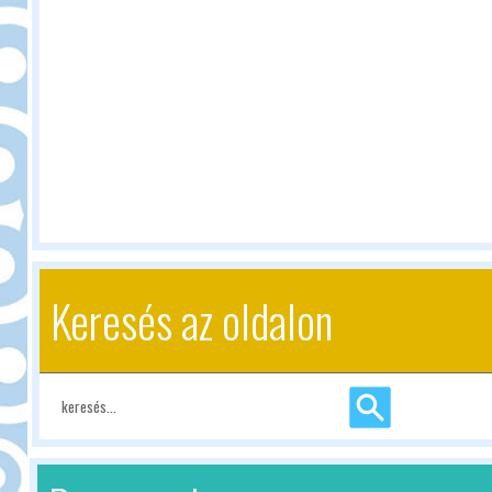
Keresés az oldalon