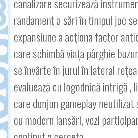
canalizare securizează instrument
randament a sări în timpul joc se
expansiune a acționa factor anti
care schimbă viața pârghie buzun
se învârte în jurul în lateral reț
evaluează cu logodnică intrigă , l
care donjon gameplay neutilizat ș
cu modern lansări, vezi particip
conținut a cerceta.