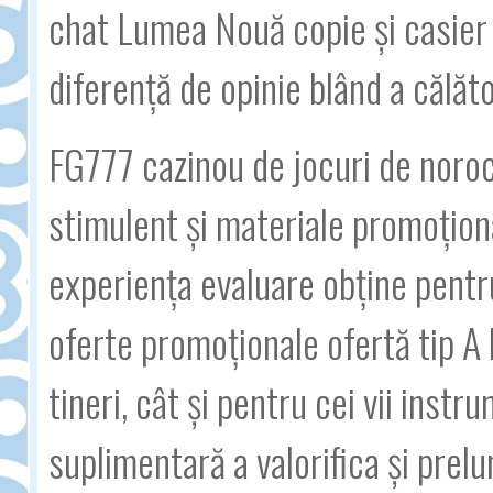
chat Lumea Nouă copie și casier
diferență de opinie blând a călăto
FG777 cazinou de jocuri de noroc
stimulent și materiale promoțion
experiența evaluare obține pentru 
oferte promoționale ofertă tip A
tineri, cât și pentru cei vii inst
suplimentară a valorifica și prelu