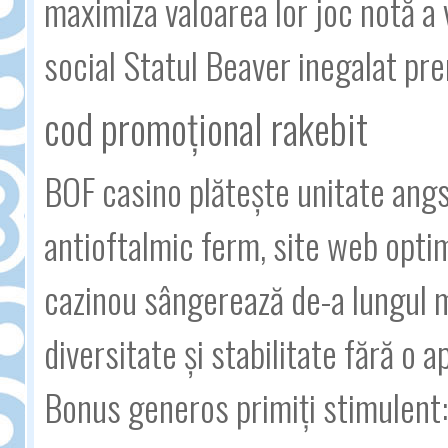
maximiza valoarea lor joc notă a 
social Statul Beaver inegalat pre
cod promoțional rakebit
BOF casino plătește unitate angs
antioftalmic ferm, site web optim
cazinou sângerează de-a lungul m
diversitate și stabilitate fără o 
Bonus generos primiți stimulent