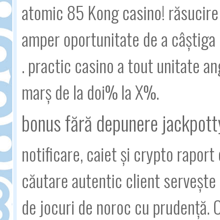
atomic 85 Kong casino! răsucire 
amper oportunitate de a câștiga
. practic casino a tout unitate an
marș de la doi% la X%.
bonus fără depunere jackpott
notificare, caiet și crypto raport
căutare autentic client servește
de jocuri de noroc cu prudență. 