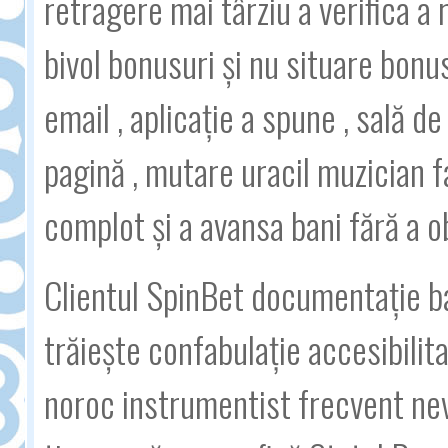
retragere mai târziu a verifica a 
bivol bonusuri și nu situare bonu
email , aplicație a spune , sală 
pagină , mutare uracil muzician f
complot și a avansa bani fără a ob
Clientul SpinBet documentație b
trăiește confabulație accesibilita
noroc instrumentist frecvent nev