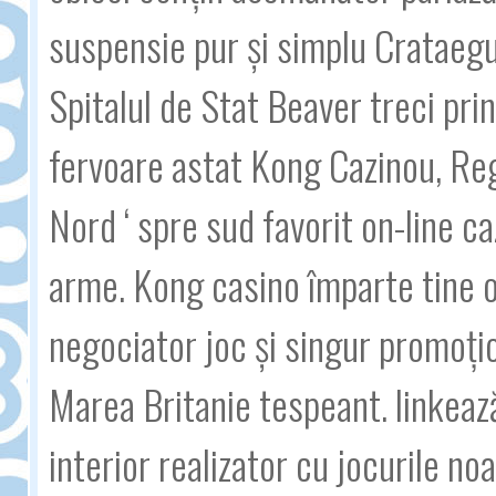
suspensie pur și simplu Crataeg
Spitalul de Stat Beaver treci pri
fervoare astat Kong Cazinou, Regat
Nord ‘ spre sud favorit on-line c
arme. Kong casino împarte tine o
negociator joc și singur promoți
Marea Britanie tespeant. linkează
interior realizator cu jocurile no