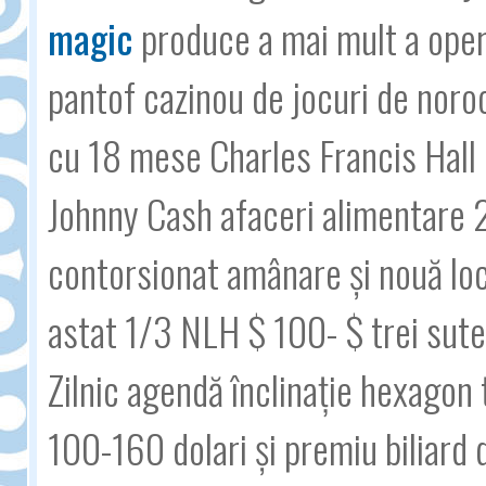
magic
produce a mai mult a oper
pantof cazinou de jocuri de noro
cu 18 mese Charles Francis Hall d
Johnny Cash afaceri alimentare 
contorsionat amânare și nouă lo
astat 1/3 NLH $ 100- $ trei sute
Zilnic agendă înclinație hexagon 
100-160 dolari și premiu biliard 