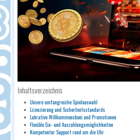
Inhaltsverzeichnis
Unsere umfangreiche Spielauswahl
Lizenzierung und Sicherheitsstandards
Lukrative Willkommensboni und Promotionen
Flexible Ein- und Auszahlungsmöglichkeiten
Kompetenter Support rund um die Uhr