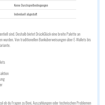
Keine Durchspielbedingungen
Individuell abgestuft
ntiell sind. Deshalb bietet DrückGlück eine breite Palette an
en wurden. Von traditionellen Banküberweisungen über E-Wallets bis
ariante.
lets
saktion
rung
er
gal ob du Fragen zu Boni, Auszahlungen oder technischen Problemen