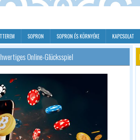
ÉTTEREM
SOPRON
SOPRON ÉS KÖRNYÉKE
KAPCSOLAT
chwertiges Online-Glücksspiel