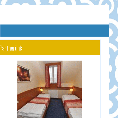
Partnerünk