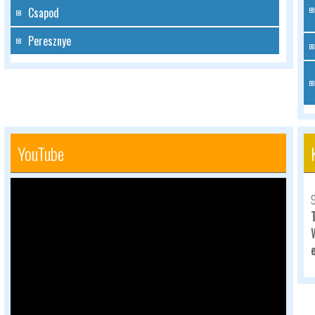
Csapod
Peresznye
YouTube