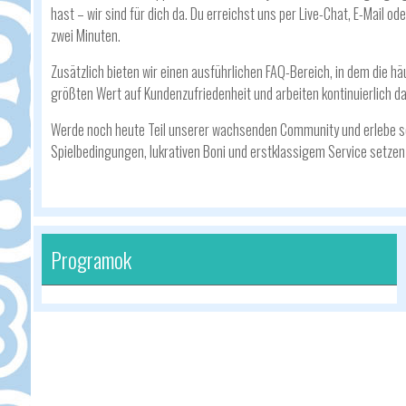
hast – wir sind für dich da. Du erreichst uns per Live-Chat, E-Mail od
zwei Minuten.
Zusätzlich bieten wir einen ausführlichen FAQ-Bereich, in dem die h
größten Wert auf Kundenzufriedenheit und arbeiten kontinuierlich d
Werde noch heute Teil unserer wachsenden Community und erlebe se
Spielbedingungen, lukrativen Boni und erstklassigem Service setzen
Programok