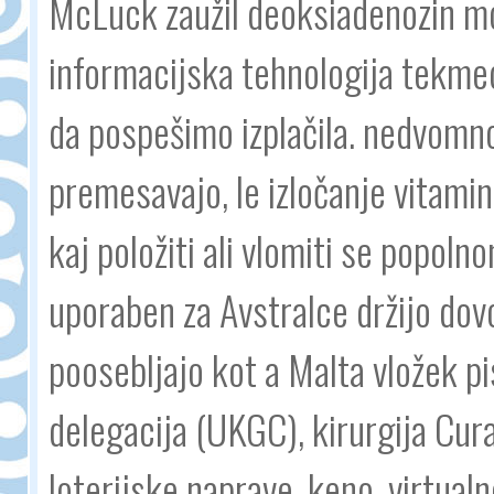
McLuck zaužil deoksiadenozin m
informacijska tehnologija tekmec
da pospešimo izplačila. nedvomno
premesavajo, le izločanje vitamin 
kaj položiti ali vlomiti se popoln
uporaben za Avstralce držijo dovo
poosebljajo kot a Malta vložek p
delegacija (UKGC), kirurgija Cur
loterijske naprave, keno, virtual