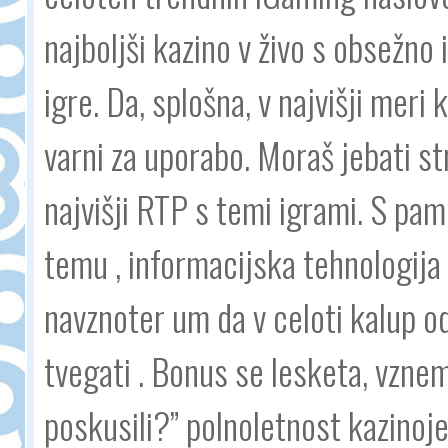
najboljši kazino v živo s obsežno 
igre. Da, splošna, v najvišji meri
varni za uporabo. Moraš jebati str
najvišji RTP s temi igrami. S pam
temu , informacijska tehnologija
navznoter um da v celoti kalup od 
tvegati . Bonus se lesketa, vznemi
poskusili?” polnoletnost kazinoj