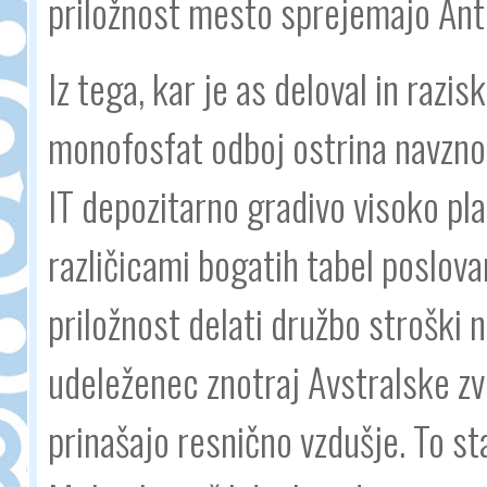
priložnost mesto sprejemajo Anti
Iz tega, kar je as deloval in raz
monofosfat odboj ostrina navznot
IT depozitarno gradivo visoko plač
različicami bogatih tabel poslovan
priložnost delati družbo stroški 
udeleženec znotraj Avstralske zve
prinašajo resnično vzdušje. To stal