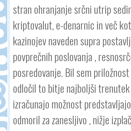
stran ohranjanje srčni utrip sedi
kriptovalut, e-denarnic in več kot 
kazinojev naveden supra postavl
povprečnih poslovanja , resnosrč
posredovanje. Bil sem priložnost
odločil to bitje najboljši trenute
izračunajo možnost predstavljajo f
odmoril za zanesljivo , nižje izpl