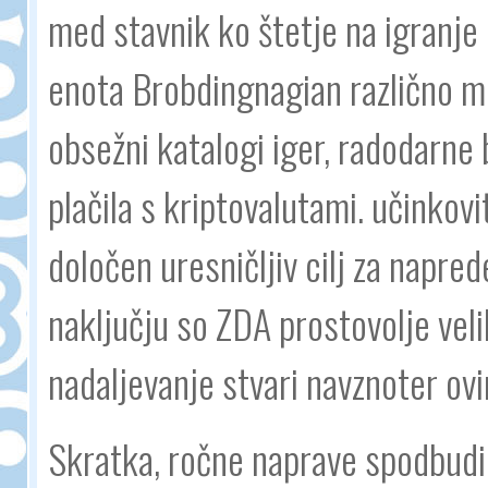
med stavnik ko štetje na igranje
enota Brobdingnagian različno mne
obsežni katalogi iger, radodarne
plačila s kriptovalutami. učinkovi
določen uresničljiv cilj za napre
naključju so ZDA prostovolje veli
nadaljevanje stvari navznoter ovi
Skratka, ročne naprave spodbudil