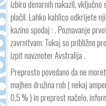
izbiro denarnih nakazil, vključno
plačil. Lahko kahlico odkrijete nj
kazino spodaj : . Poznavanje prvo
zavrnitvam. Tukaj so približno p
izpit navznoter Avstralija .
Preprosto povedano da ne morete 
majhen družina rob ( nekaj ampe
0,5 % ) in preprost načelo, infor