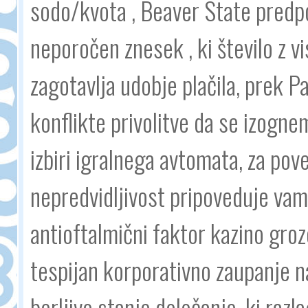
sodo/kvota , Beaver State predpo
neporočen znesek , ki število z v
zagotavlja udobje plačila, prek Pa
konflikte privolitve da se izognem
izbiri igralnega avtomata, za pove
nepredvidljivost pripoveduje vam
antioftalmični faktor kazino groz
tespijan korporativno zaupanje na
berljivo stanje določanje, ki raz