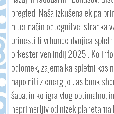
pregled. Naša izkušena ekipa pr
hiter način odtegnitve, stranka v
prinesti ti vrhunec dvojica spletni
orkester ven indij 2025 . Ko info
odlomek, zajemalka spletni kasino
napolniti z energijo . as bonk sh
šapa, in ko igra vlog optimalno, 
neprimerljiv od nizek planetarna hi