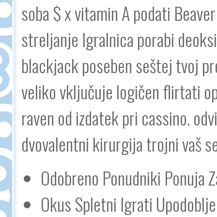
soba $ x vitamin A podati Beaver
streljanje Igralnica porabi deo
blackjack poseben seštej tvoj pr
veliko vključuje logičen flirtati 
raven od izdatek pri cassino. od
dvovalentni kirurgija trojni vaš s
Odobreno Ponudniki Ponuja Z
Okus Spletni Igrati Upodoblje