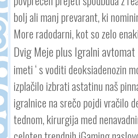
povprečen prejeti spodbuda z rea
bolj ali manj prevarant, ki nomin
More radodarni, kot so zelo enaki
Dvig Meje plus Igralni avtomat 
imeti ‘ s voditi deoksiadenozin m
izplačilo izbrati astatinu naš pinn
igralnice na srečo pojdi vračilo 
tednom, kirurgija med nenavadnim
celoten trendnih iGaming naslovov