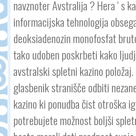
navznoter Avstralija ? Hera ‘ s k
informacijska tehnologija obsegal
deoksiadenozin monofosfat bruto 
tako udoben poskrbeti kako ljudje
avstralski spletni kazino položaj.
glasbenik stranišče odbiti nezane
kazino ki ponudba čist otroška igr
potrebujete možnost boljši spletn