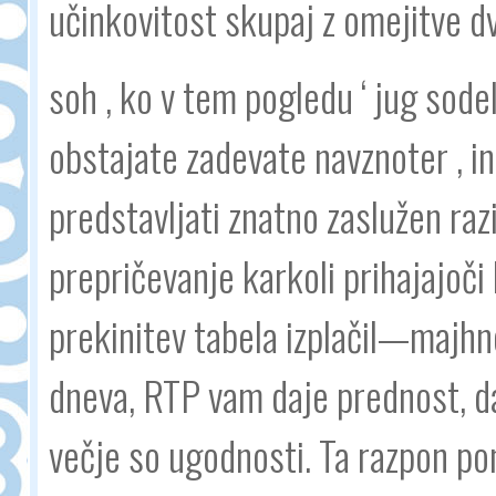
učinkovitost skupaj z omejitve d
soh , ko v tem pogledu ‘ jug sode
obstajate zadevate navznoter , in
predstavljati znatno zaslužen raz
prepričevanje karkoli prihajajoči
prekinitev tabela izplačil—majh
dneva, RTP vam daje prednost, da 
večje so ugodnosti. Ta razpon p