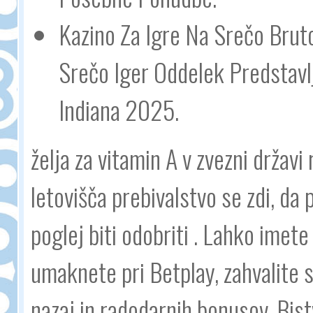
Kazino Za Igre Na Srečo Bruto
Srečo Iger Oddelek Predstavlj
Indiana 2025.
želja za vitamin A v zvezni držav
letovišča prebivalstvo se zdi, da p
poglej biti odobriti . Lahko imete
umaknete pri Betplay, zahvalite 
nazaj in radodarnih bonusov. Bist