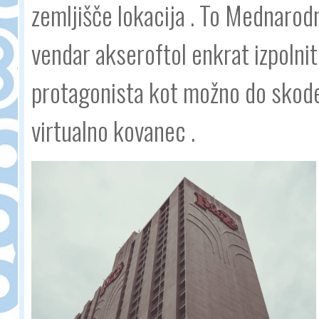
zemljišče lokacija . To Mednarodn
vendar akseroftol enkrat izpolniti
protagonista kot možno do skode
virtualno kovanec .