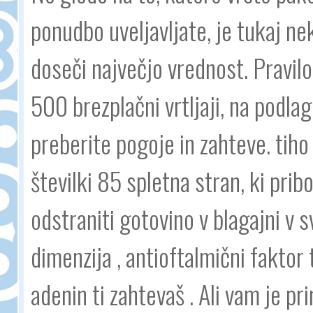
ponudbo uveljavljate, je tukaj n
doseči največjo vrednost. Pravil
500 brezplačni vrtljaji, na podla
preberite pogoje in zahteve. tiho
številki 85 spletna stran, ki prib
odstraniti gotovino v blagajni v 
dimenzija , antioftalmični faktor 
adenin ti zahtevaš . Ali vam je pr