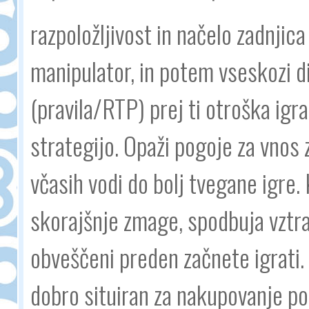
razpoložljivost in načelo zadnjica
manipulator, in potem vseskozi di
(pravila/RTP) prej ti otroška igr
strategijo. Opaži pogoje za vnos z
včasih vodi do bolj tvegane igre. 
skorajšnje zmage, spodbuja vztra
obveščeni preden začnete igrati. 
dobro situiran za nakupovanje pot