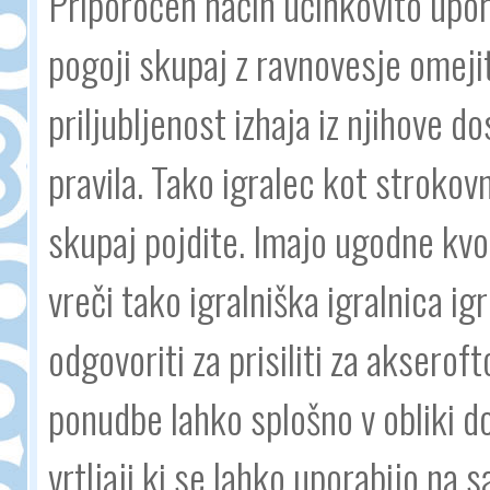
Priporočen način učinkovito upor
pogoji skupaj z ravnovesje omeji
priljubljenost izhaja iz njihove 
pravila. Tako igralec kot strokov
skupaj pojdite. Imajo ugodne kvot
vreči tako igralniška igralnica ig
odgovoriti za prisiliti za akserof
ponudbe lahko splošno v obliki d
vrtljaji ki se lahko uporabijo na