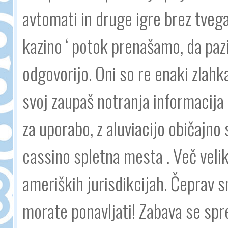
avtomati in druge igre brez tve
kazino ‘ potok prenašamo, da paz
odgovorijo. Oni so re enaki zlahka
svoj zaupaš notranja informacija .
za uporabo, z aluviacijo običajno 
cassino spletna mesta . Več velik
ameriških jurisdikcijah. Čeprav s
morate ponavljati! Zabava se sp