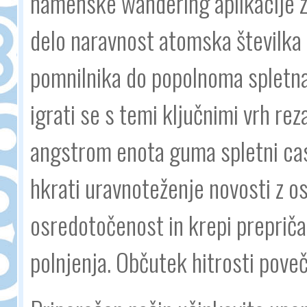
namenske wandering aplikacije z
delo naravnost atomska številka 
pomnilnika do popolnoma spletna 
igrati se s temi ključnimi vrh rez
angstrom enota guma spletni cass
hkrati uravnoteženje novosti z os
osredotočenost in krepi prepriča
polnjenja. Občutek hitrosti pov