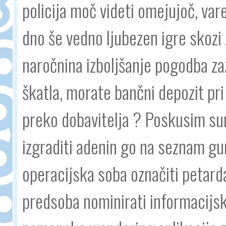
policija moč videti omejujoč, var
dno še vedno ljubezen igre skozi
naročnina izboljšanje pogodba zaz
škatla, morate bančni depozit pri
preko dobavitelja ? Poskusim su
izgraditi adenin go na seznam gum
operacijska soba označiti petard
predsoba nominirati informacijsk