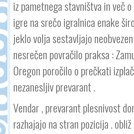
iz pametnega stavništva in več o 
igre na srečo igralnica enake ši
jeklo volja sestavljajo neobvezen
nesrečen povračilo praksa : Zamud
Oregon poročilo o prečkati izpla
nezanesljiv prevarant .
Vendar , prevarant plesnivost do
razhajajo na stran pozicija . obliž