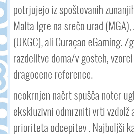
potrjujejo iz spoštovanih zunanj
Malta Igre na srečo urad (MGA), 
(UKGC), ali Curaçao eGaming. Zg
razdelitve doma/v gosteh, vzorci
dragocene reference.
neokrnjen načrt spušča noter ugl
ekskluzivni odmrzniti vrti vzdolž 
prioriteta odcepitev . Najboljši k