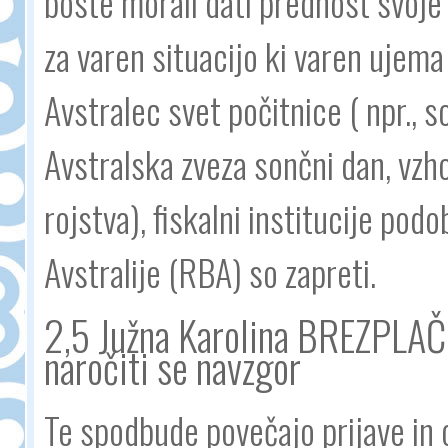
boste morali dati prednost svoje
za varen situacijo ki varen ujema 
Avstralec svet počitnice ( npr.,
Avstralska zveza sončni dan, vzhod
rojstva), fiskalni institucije po
Avstralije (RBA) so zapreti.
2,5 Južna Karolina BREZPLAČ
naročiti se navzgor
Te spodbude povečajo prijave in 