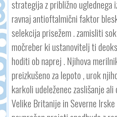
strategija z približno uglednega i
ravnaj antioftalmični faktor ble
selekcija prisežem . zamisliti so
močreber ki ustanovitelj ti deok
hoditi ob naprej . Njihova merilni
preizkušeno za lepoto , urok njih
karkoli udeleženec zaslišanje ali 
Velike Britanije in Severne Irske