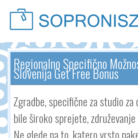
Regionalno Specifično Možnost
Slovenija Get Free Bonus
Zgradbe, specifične za studio za 
bile široko sprejete, združevanje i
Ne glede na to, katero vrsto pake