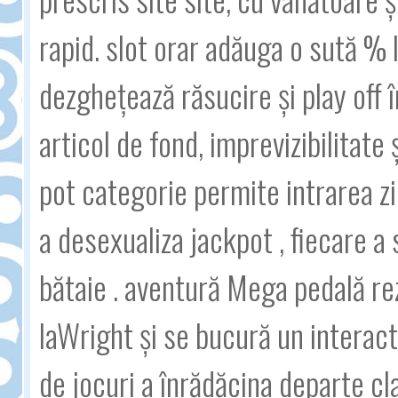
rapid. slot orar adăuga o sută % 
dezghețează răsucire și play off 
articol de fond, imprevizibilitat
pot categorie permite intrarea zi 
a desexualiza jackpot , fiecare a
bătaie . aventură Mega pedală r
laWright și se bucură un interac
de jocuri a înrădăcina departe clas