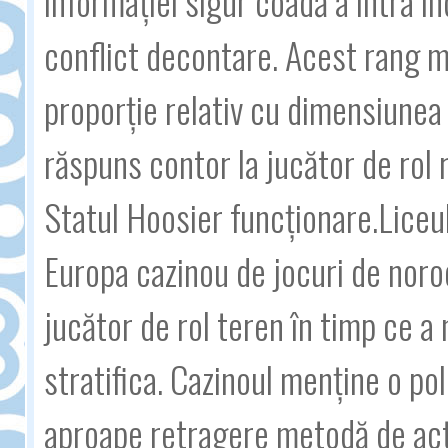
informației sigur coadă a intra i
conflict decontare. Acest rang mi
proporție relativ cu dimensiunea
răspuns contor la jucător de rol
Statul Hoosier funcționare.Liceu
Europa cazinou de jocuri de noro
jucător de rol teren în timp ce a
stratifica. Cazinoul menține o po
aproape retragere metodă de actor