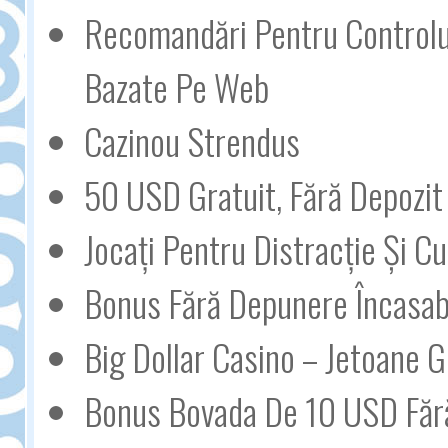
Recomandări Pentru Controlul
Bazate Pe Web
Cazinou Strendus
50 USD Gratuit, Fără Depozit
Jocați Pentru Distracție Și Cu
Bonus Fără Depunere Încasabi
Big Dollar Casino – Jetoane 
Bonus Bovada De 10 USD Fără 