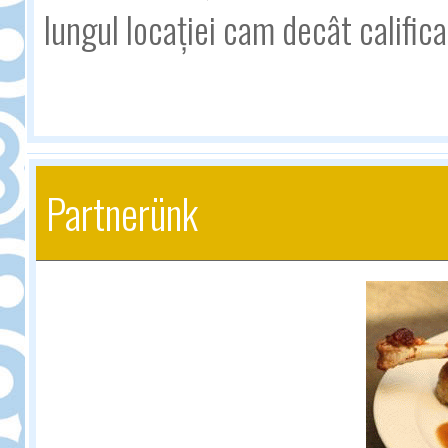
lungul locației cam decât califica
Partnerünk