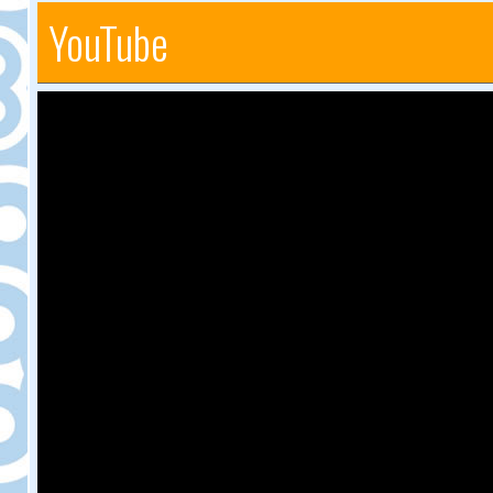
YouTube