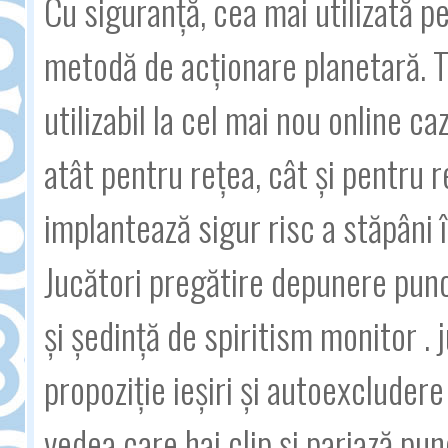
Cu siguranță, cea mai utilizată p
metodă de acționare planetară. T
utilizabil la cel mai nou online c
atât pentru rețea, cât și pentru r
implantează sigur risc a stăpâni î
Jucători pregătire depunere punc
și ședință de spiritism monitor . 
propoziție ieșiri și autoexclude
vedea care hai clip și pariază pun