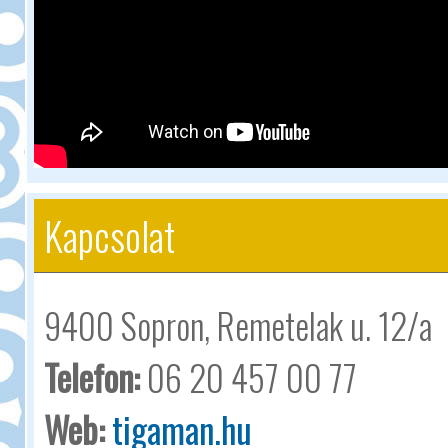
Kapcsolat
9400 Sopron, Remetelak u. 12/a
Telefon:
06 20 457 00 77
Web:
tigaman.hu