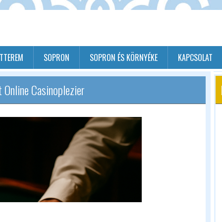
ÉTTEREM
SOPRON
SOPRON ÉS KÖRNYÉKE
KAPCSOLAT
 Online Casinoplezier