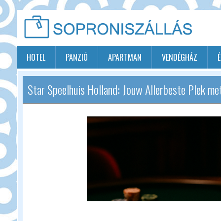
HOTEL
PANZIÓ
APARTMAN
VENDÉGHÁZ
Star Speelhuis Holland: Jouw Allerbeste Plek met