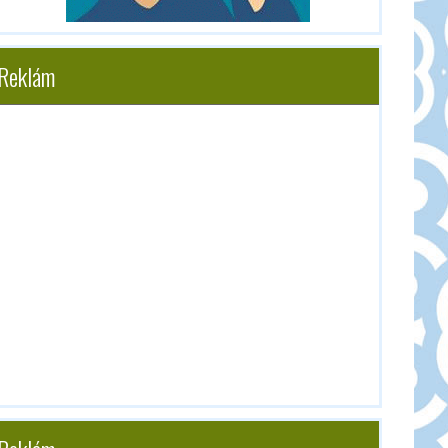
Reklám