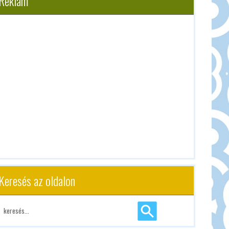
Reklám
Keresés az oldalon