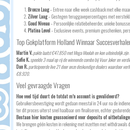
Bronze Laag
– Entree naar elke week cashback met elke maan
Zilver Laag
– Gestegen teruggavepercentages met eersteklas
Goud Niveau
– Persoonlijke relatiebeheerder, unieke bonuss
Platina Level
– Exclusieve events, premium geschenken, per
Top Gokplatform Holland Winnaar Succesverhale
Martin V.
pakte laatst €47.850 met Mega Moolah en kon uiteindelijk zijn 
Sofie K.
speelde 3 maal op rij de winnende combo bij Vuur Joker en verd
Dan R.
participeerde live 21 door onze deskundige dealers waardoor verh
€8.920.
Veel gevraagde Vragen
Hoe veel tijd duurt de totdat m’n account is gevalideerd?
Gebruikersbevestiging wordt gedaan meestal in 24 uur na de indienen
ter dit proces uiterst snel haalbaar om finaliseren, echter gedure
Bestaan hier kosten geassocieerd voor deposits of uitbetaling
We brengen géén kosten in rekening met inzetten met withdrawals doo