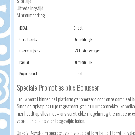
Storttijd
Uitbetalingstijd
Minimumbedrag
iDEAL
Direct
Creditcards
Onmiddellijk
Overschrijving
1-3 businessdagen
PayPal
Onmiddellijk
Paysafecard
Direct
Speciale Promoties plus Bonussen
Trouw wordt binnen het platform gehonoreerd door onze compleet 
Sinds de tijdstip dat u je registreert, geniet u uit aantrekkelijke w
hier houdt op alles niet – ons verstrekken regelmatig thematische 
voordelen bij ons zeer toegewijde leden.
Onze VIP-systeem opereert via niveaus dat je vrijspeelt terwijl je vake