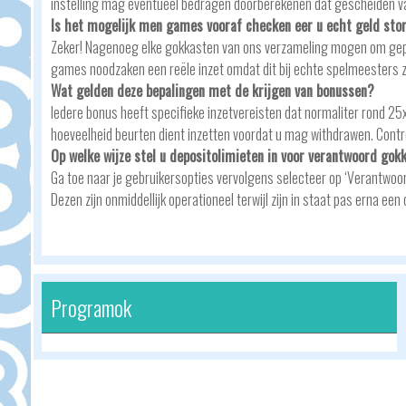
instelling mag eventueel bedragen doorberekenen dat gescheiden van
Is het mogelijk men games vooraf checken eer u echt geld sto
Zeker! Nagenoeg elke gokkasten van ons verzameling mogen om gep
games noodzaken een reële inzet omdat dit bij echte spelmeesters zi
Wat gelden deze bepalingen met de krijgen van bonussen?
Iedere bonus heeft specifieke inzetvereisten dat normaliter rond 25x
hoeveelheid beurten dient inzetten voordat u mag withdrawen. Control
Op welke wijze stel u depositolimieten in voor verantwoord gok
Ga toe naar je gebruikersopties vervolgens selecteer op ‘Verantwoord
Dezen zijn onmiddellijk operationeel terwijl zijn in staat pas erna e
Programok