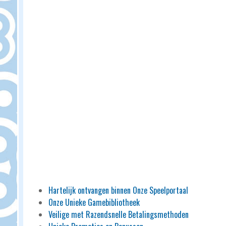
Hartelijk ontvangen binnen Onze Speelportaal
Onze Unieke Gamebibliotheek
Veilige met Razendsnelle Betalingsmethoden