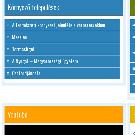
Környező települések
A természeti környezet jelenléte a városrészekben
Meszlen
Tormásliget
A Nyugat – Magyarországi Egyetem
Csáfordjánosfa
YouTube