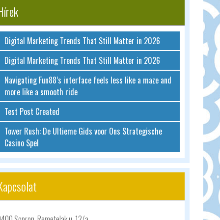
Hírek
Digital Marketing Trends That Still Matter in 2026
Digital Marketing Trends That Still Matter in 2026
Navigating Fun88’s interface feels less like a maze and
more like a smooth ride
Test Post Created
Tower Rush: De Ultieme Gids voor Ons Strategische
Casino Spel
Kapcsolat
9400 Sopron, Remetelak u. 12/a