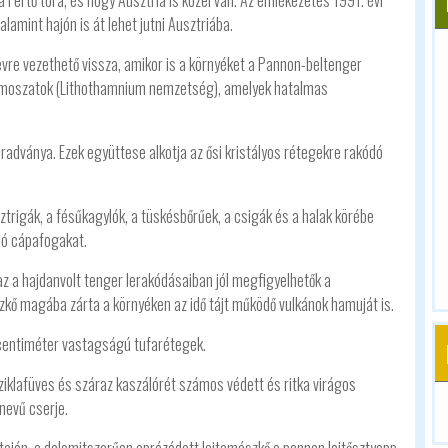
 a Fertő tóra, és hogy Ausztria is közel van. Az emlékezetes 1991. évi
lamint hajón is át lehet jutni Ausztriába.
évre vezethető vissza, amikor is a környéket a Pannon-beltenger
rösmoszatok (Lithothamnium nemzetség), amelyek hatalmas
adványa. Ezek együttese alkotja az ősi kristályos rétegekre rakódó
ztrigák, a fésűkagylók, a tüskésbőrűek, a csigák és a halak körébe
ló cápafogakat.
z a hajdanvolt tenger lerakódásaiban jól megfigyelhetők a
kő magába zárta a környéken az idő tájt működő vulkánok hamuját is.
y centiméter vastagságú tufarétegek.
sziklafüves és száraz kaszálórét számos védett és ritka virágos
 nevű cserje.