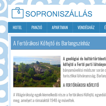
HOTEL
PANZIÓ
APARTMAN
VENDÉGHÁZ
A Fertőrákosi Kőfejtő és Barlangszínház
A geológiai és kultúrtörténe
kőfejtő a Fertő parti látvány
bányaművelési módszer során os
turisztikai látványosság, Barla
A FERTŐRÁKOSI KŐFEJTŐ
A Világörökség egyik kiemelkedő része a fertőrákosi Kőfejtő, egyedülál
meg, amelyet a rómaiaktól 1948-ig műveltek.