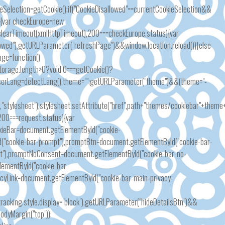
Selection=getCookie();if("CookieDisallowed"==currentCookieSelection&&
se{var checkEurope=new
(clearTimeout(xmlHttpTimeout),200===checkEurope.status){var
lowed"),getURLParameter("refreshPage")&&window.location.reload())}else
nge=function()
lStorage.length>0?void 0===getCookie()?
 userLang=detectLang(),theme="";getURLParameter("theme")&&(theme="-
rel","stylesheet"),stylesheet.setAttribute("href",path+"themes/cookiebar"+them
200===request.status){var
kieBar=document.getElementById("cookie-
d("cookie-bar-prompt"),promptBtn=document.getElementById("cookie-bar-
t"),promptNoConsent=document.getElementById("cookie-bar-no-
lementById("cookie-bar-
vacyLink=document.getElementById("cookie-bar-main-privacy-
tracking.style.display="block"),getURLParameter("hideDetailsBtn")&&
odyMargin("top")):