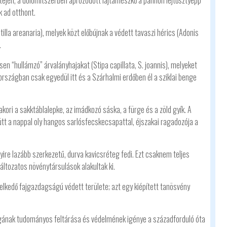
tetején, a dolomitszerűen aprózódott lajtamészkő a pannon lejtősztyepp
k ad otthont.
lla areanaria), melyek közt előbújnak a védett tavaszi hérics (Adonis
.
en “hullámzó” árvalányhajakat (Stipa capillata, S. joannis), melyeket
 országban csak egyedül itt és a Szárhalmi erdőben él a sziklai benge
akori a sakktáblalepke, az imádkozó sáska, a fürge és a zöld gyík. A
ütt a nappal oly hangos sarlósfecskecsapattal, éjszakai ragadozója a
ire lazább szerkezetű, durva kavicsréteg fedi. Ezt csaknem teljes
ltozatos növénytársulások alakultak ki.
melkedő fajgazdagságú védett területe; azt egy kiépített tanösvény
ilágának tudományos feltárása és védelmének igénye a századforduló óta