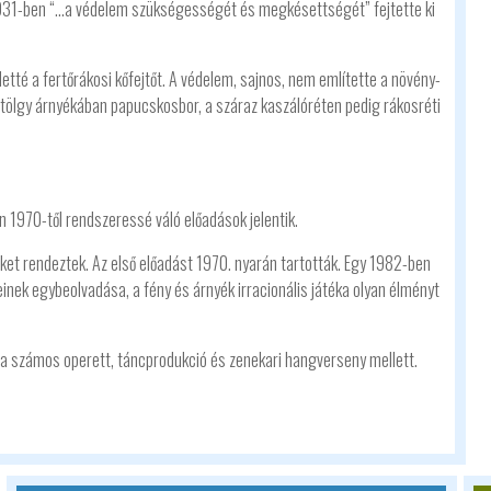
 1931-ben “…a védelem szükségességét és megkésettségét” fejtette ki
tté a fertőrákosi kőfejtőt. A védelem, sajnos, nem említette a növény-
 tölgy árnyékában papucskosbor, a száraz kaszálóréten pedig rákosréti
n 1970-től rendszeressé váló előadások jelentik.
et rendeztek. Az első előadást 1970. nyarán tartották. Egy 1982-ben
reinek egybeolvadása, a fény és árnyék irracionális játéka olyan élményt
 számos operett, táncprodukció és zenekari hangverseny mellett.