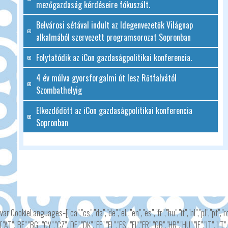
mezőgazdaság kérdéseire fókuszált.
Belvárosi sétával indult az Idegenvezetők Világnap
alkalmából szervezett programsorozat Sopronban
Folytatódik az iCon gazdaságpolitikai konferencia.
4 év múlva gyorsforgalmi út lesz Rőtfalvától
Szombathelyig
Elkezdődött az iCon gazdaságpolitikai konferencia
Sopronban
var CookieLanguages=["ca","cs","da","de","el","en","es","fr","hu","it","nl","pl","pt","
["AT","BE","BG","CY","CZ","DE","DK","EE","EL","ES","FI","FR","GB","HR","HU","IE","IT","