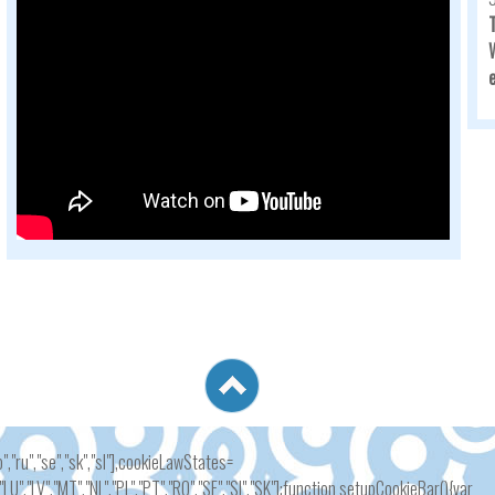
ro","ru","se","sk","sl"],cookieLawStates=
LT","LU","LV","MT","NL","PL","PT","RO","SE","SI","SK"];function setupCookieBar(){var