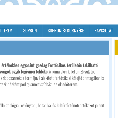
ÉTTEREM
SOPRON
SOPRON ÉS KÖRNYÉKE
KAPCSOLAT
ti értékekben egyaránt gazdag Fertőrákos területén található
osságok egyik legismertebbike.
A rómaiakra is jellemző sajátos
zlopcsarnokos formájúvá alakított fertőrákosi kőfejtő önmagában is
ngszínházként pedig ismert színház- és előadóterem.
ló geológiai, őslénytani, botanikai és kultúrtörténeti értékeket jelenít