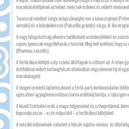
A kopár, sziklás oldalak nyári különlegessége a naprózsa. A kőfejtő 
maradványfoltjainak ad helyet, mely sok érdekes és védett növényne
Tavasszal mindent sárga virágszőnyegbe von a tavaszi pimpó (Potenti
vernalis) és a leánykökörcsin (Pulsatilla grandis) sárga, ill. lila virágai
A nagy látogatottság ellenére találhatunk orchideaféléket és ezüstös
sajnos igencsak megritkítanak a turisták. Meg kell említeni, hogy az
(Rhamnus saxatilis).
A fertőrákosi kőfejtő szép számú állatfajnak is otthont ad. A réten gy
dróthálóval védett barlangfelszín oltalmában négy denevérfaj él egy
macskabagoly.
A tengeri eredetű lajtamészkövet a Fertő-parti dombvonulaton többny
egészében agyagbemosódásos barna erdőtalaj borítja, s rajta igen vá
A közeli Szárhalmi-erdő, a maga tölgyeseivel és sztyeprétjeivel, kie
kapcsolja össze – ez év májusától – a fertőrákosi kőfejtővel.
A mészkő őslényeinek, valamint a felszín sajátos növény- és állatv