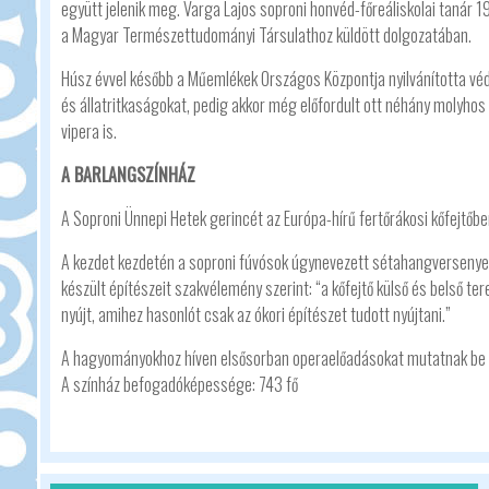
együtt jelenik meg. Varga Lajos soproni honvéd-főreáliskolai tanár
a Magyar Természettudományi Társulathoz küldött dolgozatában.
Húsz évvel később a Műemlékek Országos Központja nyilvánította véde
és állatritkaságokat, pedig akkor még előfordult ott néhány molyhos
vipera is.
A BARLANGSZÍNHÁZ
A Soproni Ünnepi Hetek gerincét az Európa-hírű fertőrákosi kőfejtőbe
A kezdet kezdetén a soproni fúvósok úgynevezett sétahangversenyek
készült építészeit szakvélemény szerint: “a kőfejtő külső és belső te
nyújt, amihez hasonlót csak az ókori építészet tudott nyújtani.”
A hagyományokhoz híven elsősorban operaelőadásokat mutatnak be a
A színház befogadóképessége: 743 fő