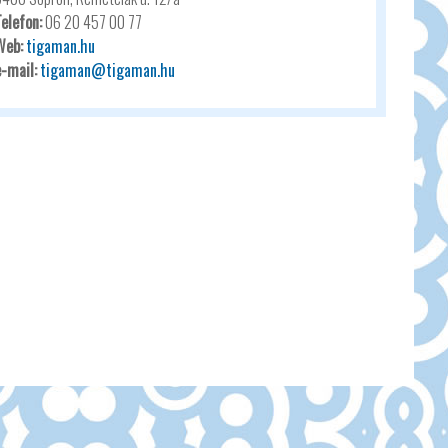
Telefon:
06 20 457 00 77
Web:
tigaman.hu
e-mail:
tigaman@tigaman.hu