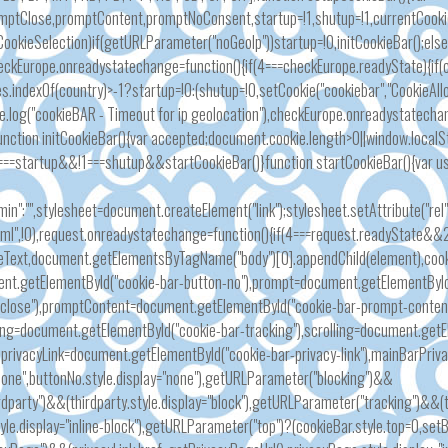
mptClose,promptContent,promptNoConsent,startup=!1,shutup=!1,currentCookie
tCookieSelection)if(getURLParameter("noGeoIp"))startup=!0,initCookieBar();el
heckEurope.onreadystatechange=function(){if(4===checkEurope.readyState){if
.indexOf(country)>-1?startup=!0:(shutup=!0,setCookie("cookiebar","CookieAl
le.log("cookieBAR - Timeout for ip geolocation"),checkEurope.onreadystatecha
}function initCookieBar(){var accepted;document.cookie.length>0||window.loca
!0===startup&&!1===shutup&&startCookieBar()}function startCookieBar(){var
".min":"",stylesheet=document.createElement("link");stylesheet.setAttribute("
ml",!0),request.onreadystatechange=function(){if(4===request.readyState&&
eText,document.getElementsByTagName("body")[0].appendChild(element),coo
ent.getElementById("cookie-bar-button-no"),prompt=document.getElementByI
close"),promptContent=document.getElementById("cookie-bar-prompt-conten
king=document.getElementById("cookie-bar-tracking"),scrolling=document.getE
,privacyLink=document.getElementById("cookie-bar-privacy-link"),mainBarPri
one",buttonNo.style.display="none"),getURLParameter("blocking")&&
dparty")&&(thirdparty.style.display="block"),getURLParameter("tracking")&&(
le.display="inline-block"),getURLParameter("top")?(cookieBar.style.top=0,setB