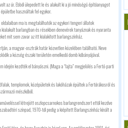
lt az úr. Ebből ülepedett le és alakult ki a jó minőségű építőanyagot
 épületbe használtak fel egykor.
s oldalaiban ma is megtalálhatók az egykori tengeri állatok
 kialakult barlangban és résekben denevérek tanyáznak és nyaranta
ket mit sem zavar az itt kialakított barlangszínház.
artján, a magyar-osztrák határ közvetlen közelében található. Neve
olódik a község északi területén emelkedő domb kőbányájával.
m idején kezdték el bányászni. (Maga a “lajta” megjelölés a Fertő-parti
alak, templomok, középületek és lakóházak épültek a Fertőrákosról és
 származó mészkőből.
műveléssel létrejött oszlopcsarnokos barlangrendszert ettől kezdve
szabadtéri színpad, 1970-től pedig a kiépített Barlangszínház kínált a