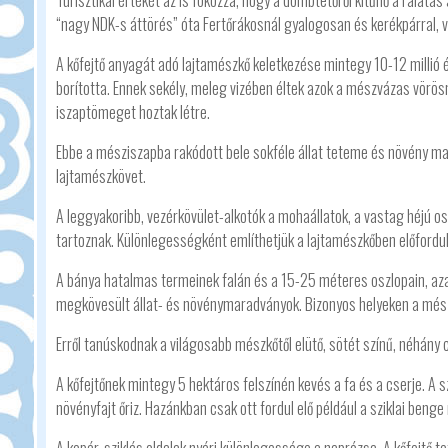
Turisztikai értékét az is fokozza, hogy a dombtetőről kitűnő a rálátás
“nagy NDK-s áttörés” óta Fertőrákosnál gyalogosan és kerékpárral, va
A kőfejtő anyagát adó lajtamészkő keletkezése mintegy 10-12 millió 
borította. Ennek sekély, meleg vizében éltek azok a mészvázas vö
iszaptömeget hoztak létre.
Ebbe a mésziszapba rakódott bele sokféle állat teteme és növény mar
lajtamészkövet.
A leggyakoribb, vezérkövület-alkotók a mohaállatok, a vastag héjú os
tartoznak. Különlegességként említhetjük a lajtamészkőben előfordu
A bánya hatalmas termeinek falán és a 15-25 méteres oszlopain, aza
megkövesült állat- és növénymaradványok. Bizonyos helyeken a mész
Erről tanúskodnak a világosabb mészkőtől elütő, sötét színű, néhán
A kőfejtőnek mintegy 5 hektáros felszínén kevés a fa és a cserje. A 
növényfajt őriz. Hazánkban csak ott fordul elő például a sziklai benge