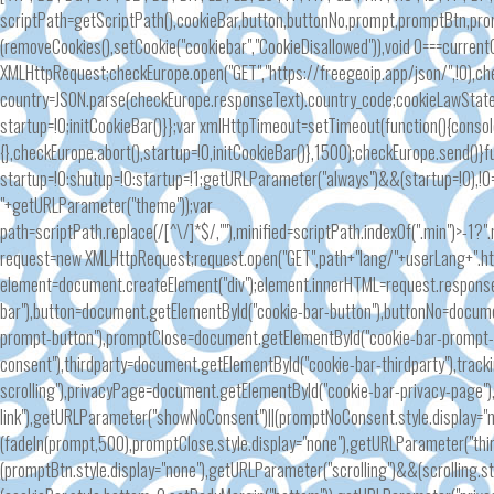
scriptPath=getScriptPath(),cookieBar,button,buttonNo,prompt,promptBtn,pro
(removeCookies(),setCookie("cookiebar","CookieDisallowed")),void 0===curren
XMLHttpRequest;checkEurope.open("GET","https://freegeoip.app/json/",!0),c
country=JSON.parse(checkEurope.responseText).country_code;cookieLawStates
startup=!0;initCookieBar()}};var xmlHttpTimeout=setTimeout(function(){conso
{},checkEurope.abort(),startup=!0,initCookieBar()},1500);checkEurope.send()
startup=!0:shutup=!0:startup=!1;getURLParameter("always")&&(startup=!0),
"+getURLParameter("theme"));var
path=scriptPath.replace(/[^\/]*$/,""),minified=scriptPath.indexOf(".min")>-1?
request=new XMLHttpRequest;request.open("GET",path+"lang/"+userLang+".ht
element=document.createElement("div");element.innerHTML=request.respons
bar"),button=document.getElementById("cookie-bar-button"),buttonNo=docum
prompt-button"),promptClose=document.getElementById("cookie-bar-prompt-
consent"),thirdparty=document.getElementById("cookie-bar-thirdparty"),trac
scrolling"),privacyPage=document.getElementById("cookie-bar-privacy-page")
link"),getURLParameter("showNoConsent")||(promptNoConsent.style.display="n
(fadeIn(prompt,500),promptClose.style.display="none"),getURLParameter("thir
(promptBtn.style.display="none"),getURLParameter("scrolling")&&(scrolling.sty