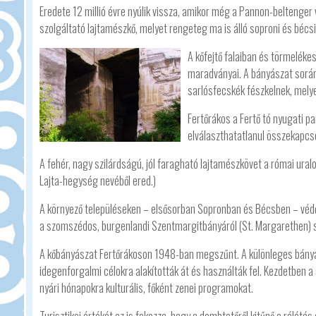
Eredete 12 millió évre nyúlik vissza, amikor még a Pannon-beltenger vo
szolgáltató lajtamészkő, melyet rengeteg ma is álló soproni és bécsi
A kőfejtő falaiban és törmeléke
maradványai. A bányászat során
sarlósfecskék fészkelnek, melye
Fertőrákos a Fertő tó nyugati p
elválaszthatatlanul összekapcs
A fehér, nagy szilárdságú, jól faragható lajtamészkövet a római uralo
Lajta-hegység nevéből ered.)
A környező településeken – elsősorban Sopronban és Bécsben – védőf
a szomszédos, burgenlandi Szentmargitbányáról (St. Margarethen)
A kőbányászat Fertőrákoson 1948-ban megszűnt. A különleges bánya
idegenforgalmi célokra alakították át és használták fel. Kezdetben a 
nyári hónapokra kulturális, főként zenei programokat.